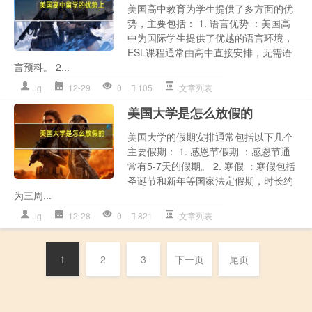
美国高中教育为学生提供了多方面的优
势，主要包括： 1. 语言优势 ：美国高
中为国际学生提供了优越的语言环境，
ESL课程通常由高中直接安排，无需语
言预科。 2...
lg
12-29
0
105
文章列表
美国大学是怎么放假的
美国大学的假期安排通常包括以下几个
主要假期： 1. 感恩节假期 ：感恩节通
常有5-7天的假期。 2. 寒假 ：寒假包括
圣诞节和新年等国家法定假期，时长约
为三周...
lg
12-28
0
821
文章列表
1
2
3
下一页
尾页