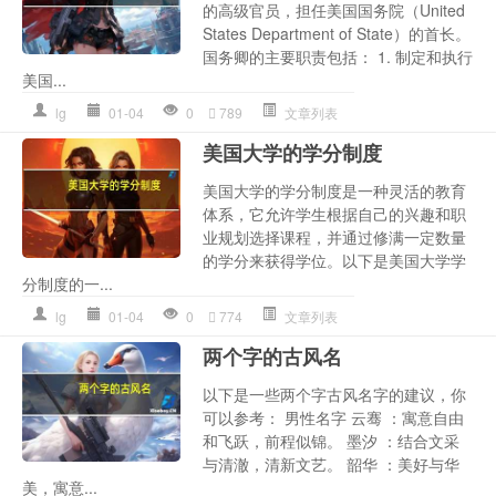
的高级官员，担任美国国务院（United
States Department of State）的首长。
国务卿的主要职责包括： 1. 制定和执行
美国...
lg
01-04
0
789
文章列表
美国大学的学分制度
美国大学的学分制度是一种灵活的教育
体系，它允许学生根据自己的兴趣和职
业规划选择课程，并通过修满一定数量
的学分来获得学位。以下是美国大学学
分制度的一...
lg
01-04
0
774
文章列表
两个字的古风名
以下是一些两个字古风名字的建议，你
可以参考： 男性名字 云骞 ：寓意自由
和飞跃，前程似锦。 墨汐 ：结合文采
与清澈，清新文艺。 韶华 ：美好与华
美，寓意...