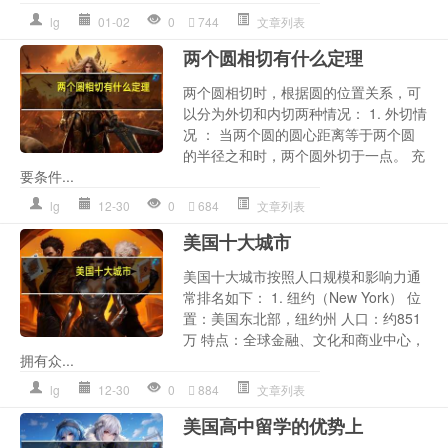
lg
01-02
0
744
文章列表
两个圆相切有什么定理
两个圆相切时，根据圆的位置关系，可
以分为外切和内切两种情况： 1. 外切情
况 ： 当两个圆的圆心距离等于两个圆
的半径之和时，两个圆外切于一点。 充
要条件...
lg
12-30
0
684
文章列表
美国十大城市
美国十大城市按照人口规模和影响力通
常排名如下： 1. 纽约（New York） 位
置：美国东北部，纽约州 人口：约851
万 特点：全球金融、文化和商业中心，
拥有众...
lg
12-30
0
884
文章列表
美国高中留学的优势上