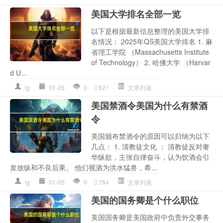
美国大学排名全部一览
以下是根据最新信息整理的美国大学排
名情况： 2025年QS美国大学排名 1. 麻
省理工学院 （Massachusetts Institute
of Technology） 2. 哈佛大学 （Harvar
d U...
lg
01-05
0
921
文章列表
美国禁酒令美国为什么有禁酒
令
美国颁布禁酒令的原因可以归纳为以下
几点： 1. 清教徒文化 ： 清教徒反对奢
华纵欲，主张自律奋斗，认为饮酒会引
发放纵和不良后果。 他们视酒为洪水猛兽，希...
lg
01-05
0
784
文章列表
美国的国务卿是个什么职位
美国国务卿是美国政府中负责外交事务