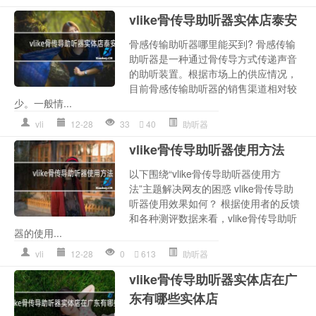
vlike骨传导助听器实体店泰安
骨感传输助听器哪里能买到? 骨感传输
助听器是一种通过骨传导方式传递声音
的助听装置。根据市场上的供应情况，
目前骨感传输助听器的销售渠道相对较
少。一般情...
vli
12-28
33
40
助听器
vlike骨传导助听器使用方法
以下围绕“vlike骨传导助听器使用方
法”主题解决网友的困惑 vlike骨传导助
听器使用效果如何？ 根据使用者的反馈
和各种测评数据来看，vlike骨传导助听
器的使用...
vli
12-28
0
613
助听器
vlike骨传导助听器实体店在广
东有哪些实体店