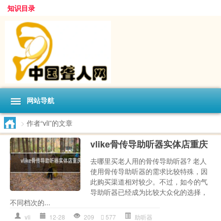
知识目录
网站导航
>
作者“vli”的文章
vlike骨传导助听器实体店重庆
去哪里买老人用的骨传导助听器? 老人
使用骨传导助听器的需求比较特殊，因
此购买渠道相对较少。不过，如今的气
导助听器已经成为比较大众化的选择，
不同档次的...
vli
12-28
209
577
助听器