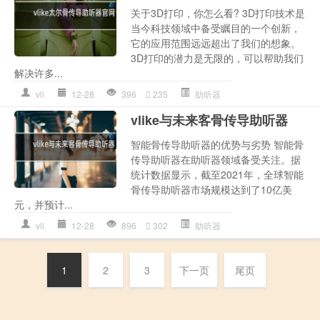
关于3D打印，你怎么看? 3D打印技术是
当今科技领域中备受瞩目的一个创新，
它的应用范围远远超出了我们的想象。
3D打印的潜力是无限的，可以帮助我们
解决许多...
vli
12-28
396
235
助听器
vlike与未来客骨传导助听器
智能骨传导助听器的优势与劣势 智能骨
传导助听器在助听器领域备受关注。据
统计数据显示，截至2021年，全球智能
骨传导助听器市场规模达到了10亿美
元，并预计...
vli
12-28
896
302
助听器
1
2
3
下一页
尾页