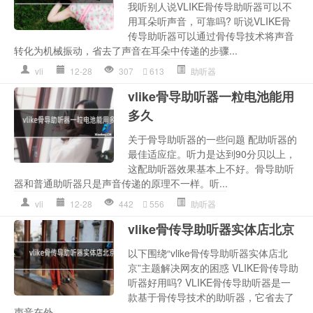
我听别人说VLIKE骨传导助听器可以不
用耳朵听声音，可靠吗? 听说VLIKE骨
传导助听器可以通过骨传导技术将声音
转化为机械振动，省去了声音在耳朵中传递的步骤...
vli
12-28
307
613
助听器
vlike骨导助听器一粒电池能用
多久
关于骨导助听器的一些问题 配助听器的
最佳适应症。听力是达到90分贝以上，
这配助听器效果基本上不好。骨导助听
器和普通助听器只是声音传递的原理不一样。听...
vli
12-28
442
556
助听器
vlike骨传导助听器实体店北京
以下围绕“vlike骨传导助听器实体店北
京”主题解决网友的困惑 VLIKE骨传导助
听器好用吗? VLIKE骨传导助听器是一
款基于骨传导技术的助听器，它省去了
声音在外...