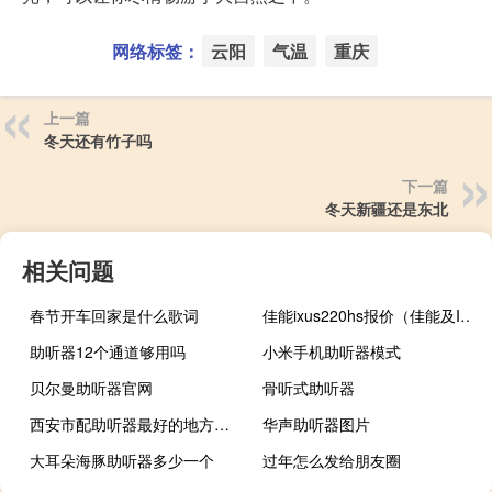
网络标签：
云阳
气温
重庆
上一篇
冬天还有竹子吗
下一篇
冬天新疆还是东北
相关问题
春节开车回家是什么歌词
佳能ixus220hs报价（佳能及IXUS220及HS及的市场价钱是多少啊及）
助听器12个通道够用吗
小米手机助听器模式
贝尔曼助听器官网
骨听式助听器
西安市配助听器最好的地方在哪里
华声助听器图片
大耳朵海豚助听器多少一个
过年怎么发给朋友圈