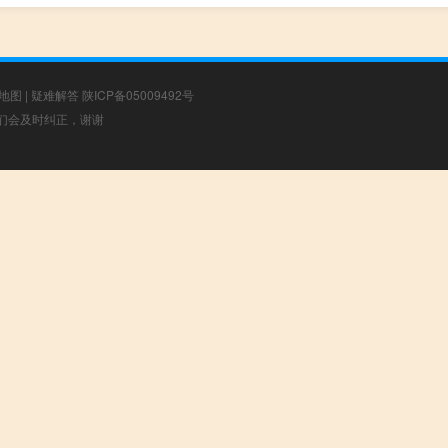
地图
|
疑难解答
陕ICP备05009492号
，我们会及时纠正，谢谢