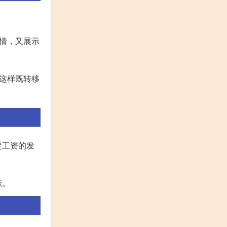
情，又展示
这样既转移
定工资的发
献。