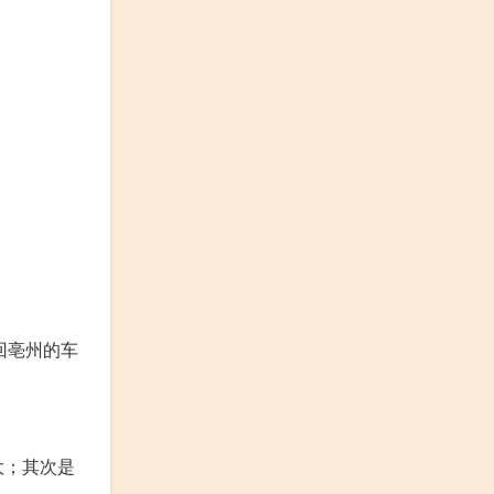
回亳州的车
大；其次是