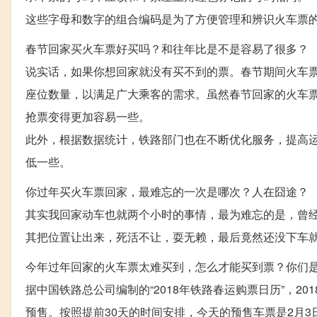
这些字母和数字的组合编码是为了方便管理和辨识火车票
春节回家买火车票好买吗？和往年比是不是容易了很多？
说实话，如果你想回家就没有买不到的票。春节期间火车
座位数量，以满足广大乘客的需求。虽然春节回家的火车
抢票变得更加容易一些。
此外，根据数据统计，铁路部门也在不断优化服务，提高
低一些。
你过年买火车票回家，最难忘的一次是哪次？人在囧途？
其实我回家动车也就两个小时的事情，最为难忘的是，曾经
其把位置让出来，死活不让，耍无赖，最后竟然还没下车
今年过年回家的火车票太难买到，怎么才能买到票？你们
据中国铁路总公司编制的“2018年铁路春运购票日历”，20
预售。按照提前30天的时间安排，今天的预售车票是2月3