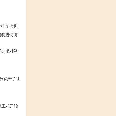
安排车次和
的改进使得
度会相对降
务员来了让
票正式开始