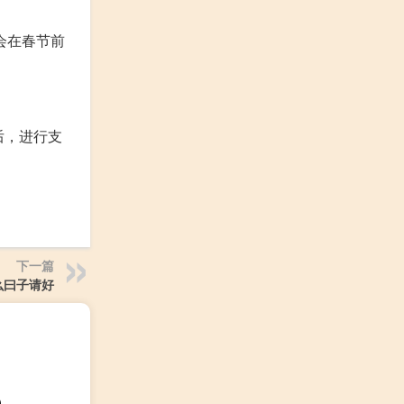
会在春节前
后，进行支
下一篇
么曰子请好
）