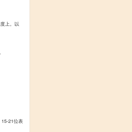
难度上。以
。
5-21位表