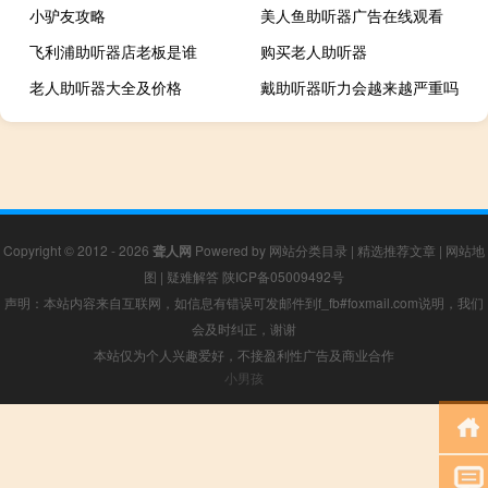
小驴友攻略
美人鱼助听器广告在线观看
飞利浦助听器店老板是谁
购买老人助听器
老人助听器大全及价格
戴助听器听力会越来越严重吗
Copyright © 2012 - 2026
聋人网
Powered by
网站分类目录
|
精选推荐文章
|
网站地
图
|
疑难解答
陕ICP备05009492号
声明：本站内容来自互联网，如信息有错误可发邮件到f_fb#foxmail.com说明，我们
会及时纠正，谢谢
本站仅为个人兴趣爱好，不接盈利性广告及商业合作
小男孩