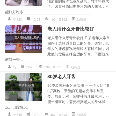
活质量的要求也越来越高。对于年龄大
了、因某种原因丧失牙齿的人来说，不
能好好吃东...
聋人网
12-28
100
392
助听器
老人用什么牙膏比较好
老人用什么牙膏比较好 许多老年人常常
困惑于选择适合自己的牙膏。确实，老
年人的牙齿状况与年轻人有所不同，因
此他们需要选择合适的牙膏。下面就来
解答一些...
lry
12-28
139
587
助听器
80岁老人牙齿
80岁装哪种假牙最实用 当一个人到了8
0岁高龄，牙齿的问题会变得非常重
要。然而，对于装哪种假牙最实用，不
能一概而论，需要根据老人的身体状
况、口腔情况、...
聋人网
12-28
467
613
助听器