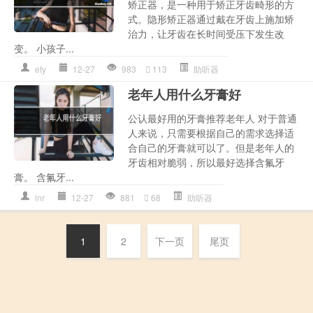
矫正器，是一种用于矫正牙齿畸形的方
式。隐形矫正器通过戴在牙齿上施加矫
治力，让牙齿在长时间受压下发生改
变。 小孩子...
ety
12-27
983
113
助听器
老年人用什么牙膏好
公认最好用的牙膏推荐老年人 对于普通
人来说，只需要根据自己的需求选择适
合自己的牙膏就可以了。但是老年人的
牙齿相对脆弱，所以最好选择含氟牙
膏。 含氟牙...
lnr
12-27
881
68
助听器
1
2
下一页
尾页