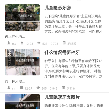
儿童隐形牙套
以下围绕“儿童隐形牙套”主题解决网友
的困惑 隐形牙套是什么 隐形牙套也称
为隐形矫正器，是一种矫正牙齿畸形的
方式。它采用透明的矫治器，可以在牙
齿上产生均...
ety
12-28
538
708
助听器
什么情况需要种牙
种牙条件有哪些? 种植牙有年龄下限18
岁。但没有年龄上限,只要身体状况允
许,年纪再大都可以进行种植牙。 种植
牙对身体健康状况有一定严格要求。然
而，种牙需...
slr
12-27
205
942
助听器
儿童隐形牙套图片
隐形牙套是什么 隐形牙套，又称为隐形