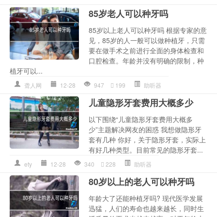
85岁老人可以种牙吗
85岁以上老人可以种牙吗 根据专家的意
见，85岁的人一般可以做种植牙，只需
要在做手术之前进行全面的身体检查和
口腔检查。年龄并没有明确的限制，种
植牙可以...
聋人网
12-28
947
199
助听器
儿童隐形牙套费用大概多少
以下围绕“儿童隐形牙套费用大概多
少”主题解决网友的困惑 我想做隐形牙
套有几种 你好，关于隐形牙套，实际上
有好几种类型。目前常见的隐形牙套...
ety
12-28
340
228
助听器
80岁以上的老人可以种牙吗
年龄大了还能种植牙吗? 现代医学发展
迅猛，人们的寿命也越来越长，同时生