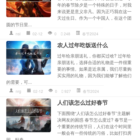
年的春节除夕是一个特殊的日子，对我
来说更是意义非凡。因为正巧我在这一
天过生日。作为一个中国人，在这个团
圆的节日里...
nsl
02-12
0
248
春节2024
农人过年吃饭送什么
过年给亲朋送礼，你都买过啥? 过年给
亲朋送礼，选择合适的礼物是一件很重
要的事情。如果是近亲属，我们尽量购
买实用的礼物，因为我们能够了解他们
的需要，可...
nrg
02-12
0
927
春节2024
人们该怎么过好春节
下面围绕“人们该怎么过好春节”主题解
决网友的困惑 春节怎么度过? 春节是一
个重要的传统节日，人们在这个时间里
一般会有一些传统的习俗，比如打扫房
间、贴春...