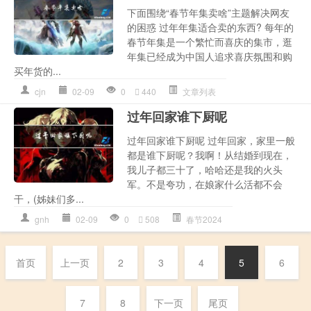
下面围绕“春节年集卖啥”主题解决网友
的困惑 过年年集适合卖的东西? 每年的
春节年集是一个繁忙而喜庆的集市，逛
年集已经成为中国人追求喜庆氛围和购
买年货的...
cjn
02-09
0
440
文章列表
过年回家谁下厨呢
过年回家谁下厨呢 过年回家，家里一般
都是谁下厨呢？我啊！从结婚到现在，
我儿子都三十了，哈哈还是我的火头
军。不是夸功，在娘家什么活都不会
干，(姊妹们多...
gnh
02-09
0
508
春节2024
首页
上一页
2
3
4
5
6
7
8
下一页
尾页