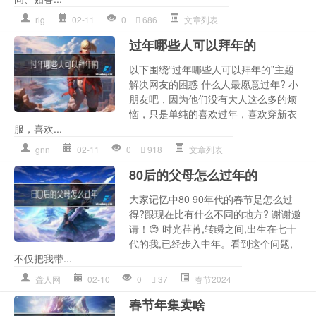
rlg
02-11
0
686
文章列表
过年哪些人可以拜年的
以下围绕“过年哪些人可以拜年的”主题
解决网友的困惑 什么人最愿意过年? 小
朋友吧，因为他们没有大人这么多的烦
恼，只是单纯的喜欢过年，喜欢穿新衣
服，喜欢...
gnn
02-11
0
918
文章列表
80后的父母怎么过年的
大家记忆中80 90年代的春节是怎么过
得?跟现在比有什么不同的地方? 谢谢邀
请！😊 时光荏苒,转瞬之间,出生在七十
代的我,已经步入中年。看到这个问题,
不仅把我带...
聋人网
02-10
0
37
春节2024
春节年集卖啥