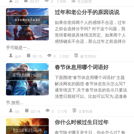
zz
03-07
0
246
生活助理
过年和老公分手的原因说说
如果你觉得两个人的感情不合适，过年
之前会选择分手吗? 对于这个问题，我
觉得要根据具体情况而定。如果两个人
感情确实不合适，那么过年之前选择分
手可能是一...
gnh
02-15
0
333
春节2024
春节休息用哪个词语好
下面围绕“春节休息用哪个词语好”主题
解决网友的困惑 春节休息告示怎么写?
通常情况下,关于春节休息的告示只要说
清楚日期就可以。比如可以写为,适逢春
节,按照...
cjx
02-14
0
176
文章列表
你什么时候过生日过年
春节除夕哪天是生日，你会怎么过? 每