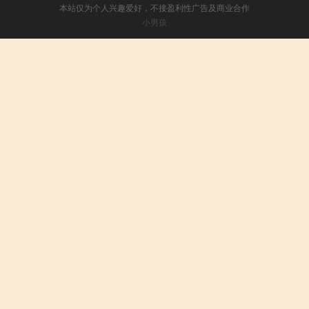
本站仅为个人兴趣爱好，不接盈利性广告及商业合作
小男孩