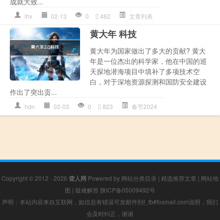
成就大致...
lhx
02-13
0
462
文章列表
黄大年 科技
黄大年为国家做出了多大的贡献? 黄大
年是一位杰出的科学家，他在中国的巡
天探地潜海项目中填补了多项技术空
白，对于深地资源探测和国防安全建设
作出了突出贡...
hdn
02-03
0
823
春节2024
Copyright © 2012 - 2026
聋人网
Powered by
网站分类目录
|
精选推荐文章
|
网站地
图
|
疑难解答
陕ICP备05009492号
声明：本站内容来自互联网，如信息有错误可发邮件到f_fb#foxmail.com说明，我们
会及时纠正，谢谢