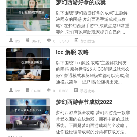
梦幻西游好拿的成就
以下围绕“梦幻西游好拿的成就”主题解
决网友的困惑 梦幻西游手游成就点攻
略? 在梦幻西游手游中,成就点是非常重
要的,它们可以帮助玩家提升自己的...
lhx
06-13
0
348
梦幻西游
icc 解脱 攻略
以下围绕“icc 解脱 攻略”主题解决网友
的困惑 魔兽世界25人ICC解脱成就怎么
做? 普通模式和英雄模式都可以完成,普
通模式简单一些,P1阶段随机出死...
icc
04-30
0
308
手游攻略
梦幻西游春节成就2022
梦幻西游成就全攻略 梦幻西游是一款非
常受欢迎的在线游戏，拥有丰富的成就
系统。下面是梦幻西游成就的全攻略，
让你轻松理清成就的分类和获取方法。