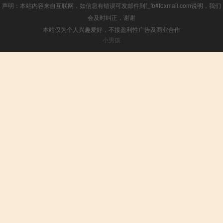
声明：本站内容来自互联网，如信息有错误可发邮件到f_fb#foxmail.com说明，我们
会及时纠正，谢谢
本站仅为个人兴趣爱好，不接盈利性广告及商业合作
小男孩