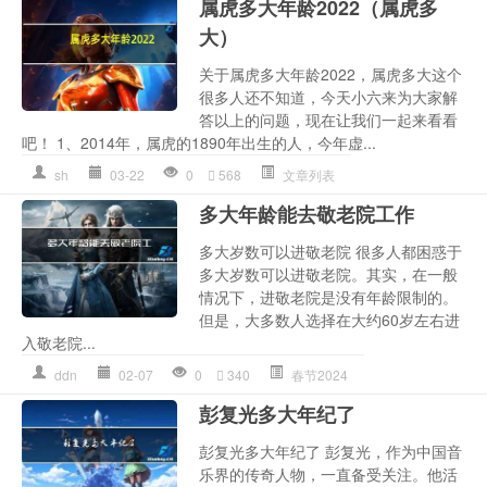
属虎多大年龄2022（属虎多
大）
关于属虎多大年龄2022，属虎多大这个
很多人还不知道，今天小六来为大家解
答以上的问题，现在让我们一起来看看
吧！ 1、2014年，属虎的1890年出生的人，今年虚...
sh
03-22
0
568
文章列表
多大年龄能去敬老院工作
多大岁数可以进敬老院 很多人都困惑于
多大岁数可以进敬老院。其实，在一般
情况下，进敬老院是没有年龄限制的。
但是，大多数人选择在大约60岁左右进
入敬老院...
ddn
02-07
0
340
春节2024
彭复光多大年纪了
彭复光多大年纪了 彭复光，作为中国音
乐界的传奇人物，一直备受关注。他活