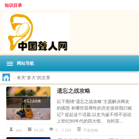
知识目录
网站导航
>
有关“多大”的文章
遗忘之战攻略
以下围绕“遗忘之战攻略”主题解决网友
的困惑 有哪些屈辱性的历史值得我们铭
记? 提起这个话题,以史为鉴不得不说说
上世纪90年代的四大恨。 当时苏...
ywz
04-25
0
204
手游攻略