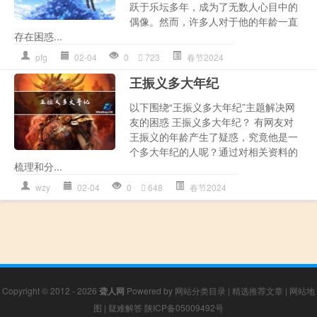
跃于乐坛多年，成为了无数人心目中的
偶像。然而，许多人对于他的年龄一直
存在困惑...
pfg
02-04
0
723
春节2024
王振义多大年纪
以下围绕“王振义多大年纪”主题解决网
友的困惑 王振义多大年纪？ 有网友对
王振义的年龄产生了疑惑，究竟他是一
个多大年纪的人呢？通过对相关资料的
梳理和分...
wzy
02-04
0
648
春节2024
Copyright © 2012 - 2026
聋人网
Powered by
网站分类目录
|
精选推荐文章
|
网站地
图
|
疑难解答
陕ICP备05009492号