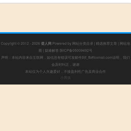
Copyright © 2012 - 2026
聋人网
Powered by
网站分类目录
|
精选推荐文章
|
网站地
图
|
疑难解答
陕ICP备05009492号
声明：本站内容来自互联网，如信息有错误可发邮件到f_fb#foxmail.com说明，我们
会及时纠正，谢谢
本站仅为个人兴趣爱好，不接盈利性广告及商业合作
小男孩