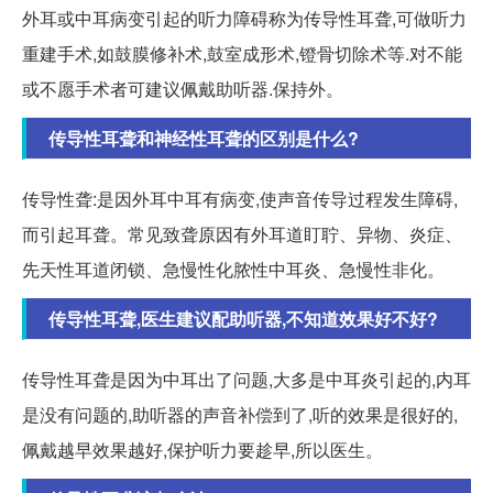
外耳或中耳病变引起的听力障碍称为传导性耳聋,可做听力
重建手术,如鼓膜修补术,鼓室成形术,镫骨切除术等.对不能
或不愿手术者可建议佩戴助听器.保持外。
传导性耳聋和神经性耳聋的区别是什么?
传导性聋:是因外耳中耳有病变,使声音传导过程发生障碍,
而引起耳聋。常见致聋原因有外耳道盯聍、异物、炎症、
先天性耳道闭锁、急慢性化脓性中耳炎、急慢性非化。
传导性耳聋,医生建议配助听器,不知道效果好不好?
传导性耳聋是因为中耳出了问题,大多是中耳炎引起的,内耳
是没有问题的,助听器的声音补偿到了,听的效果是很好的,
佩戴越早效果越好,保护听力要趁早,所以医生。