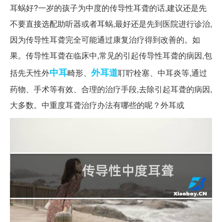
耳蜗好?一岁的孩子为中度的传导性耳聋的话,建议还是先
不要直接选配助听器或者耳蜗,最好还是先到医院进行诊治,
因为传导性耳聋完全可能通过康复治疗得到改善的。如
果。传导性耳聋在临床中,常见的引起传导性耳聋的病因,包
中耳
外耳道
括先天性外
畸形、
耵聍栓塞、中耳炎等,通过
药物、手术等有效、合理的治疗手段,去除引起耳聋的病因,
大多数。中重度耳聋治疗办法有哪些的呢？外耳或