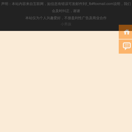
声明：本站内容来自互联网，如信息有错误可发邮件到f_fb#foxmail.com说明，我们
会及时纠正，谢谢
本站仅为个人兴趣爱好，不接盈利性广告及商业合作
小男孩