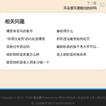
下一篇
耳朵聋耳聋能治的好吗
相关问题
哪里有卖马的集市
修容用什么
“何谓泣途穷”的出处是哪里
村民违法建房如何处罚
高铁过年营运吗
戴助听器的孩子考大学可以报什么专业
锦好助听器质量怎么样
老人助听器价格表单
丽音助听器老人用多少钱一个
Copyright © 2012 - 2026
聋人网
Powered by
网站分类目录
|
精选推荐文章
|
网站地
图
|
疑难解答
陕ICP备05009492号