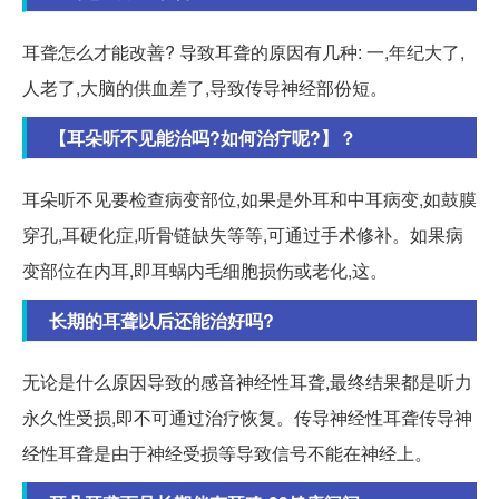
耳聋怎么才能改善? 导致耳聋的原因有几种: 一,年纪大了,
人老了,大脑的供血差了,导致传导神经部份短。
【耳朵听不见能治吗?如何治疗呢?】？
耳朵听不见要检查病变部位,如果是外耳和中耳病变,如鼓膜
穿孔,耳硬化症,听骨链缺失等等,可通过手术修补。如果病
变部位在内耳,即耳蜗内毛细胞损伤或老化,这。
长期的耳聋以后还能治好吗?
无论是什么原因导致的感音神经性耳聋,最终结果都是听力
永久性受损,即不可通过治疗恢复。传导神经性耳聋传导神
经性耳聋是由于神经受损等导致信号不能在神经上。