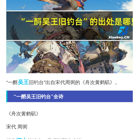
吴王
“一酹
旧钓台”出自宋代周弼的《舟次黄鹤矶》。
“一酹吴王旧钓台”全诗
《舟次黄鹤矶》
宋代 周弼