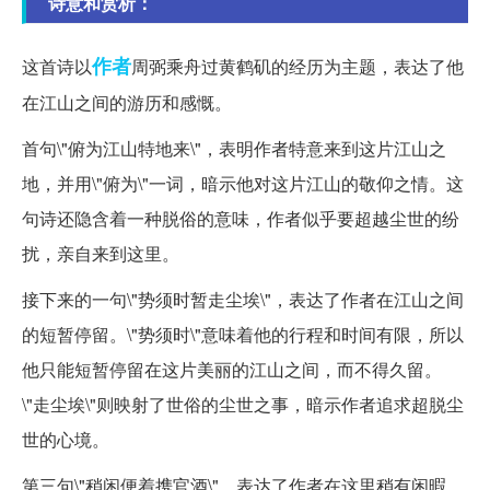
诗意和赏析：
作者
这首诗以
周弼乘舟过黄鹤矶的经历为主题，表达了他
在江山之间的游历和感慨。
首句\"俯为江山特地来\"，表明作者特意来到这片江山之
地，并用\"俯为\"一词，暗示他对这片江山的敬仰之情。这
句诗还隐含着一种脱俗的意味，作者似乎要超越尘世的纷
扰，亲自来到这里。
接下来的一句\"势须时暂走尘埃\"，表达了作者在江山之间
的短暂停留。\"势须时\"意味着他的行程和时间有限，所以
他只能短暂停留在这片美丽的江山之间，而不得久留。
\"走尘埃\"则映射了世俗的尘世之事，暗示作者追求超脱尘
世的心境。
第三句\"稍闲便着携官酒\"，表达了作者在这里稍有闲暇