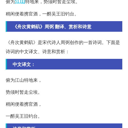
江山
俯为
特地来，势须时暂走尘埃。
稍闲便着携官酒，一酹吴王旧钓台。
《舟次黄鹤矶》周弼 翻译、赏析和诗意
《舟次黄鹤矶》是宋代诗人周弼创作的一首诗词。下面是
诗词的中文译文、诗意和赏析：
中文译文：
俯为江山特地来，
势须时暂走尘埃。
稍闲便着携官酒，
一酹吴王旧钓台。