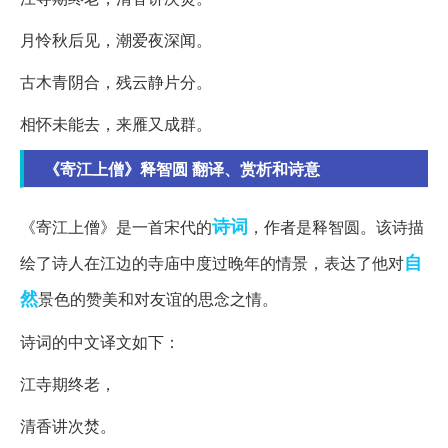
月怜秋后见，潮爱夜深闻。
古木青阴合，残云静片分。
相怀未能去，来雁又成群。
《寄江上僧》释智圆 翻译、赏析和诗意
诗词
《寄江上僧》是一首宋代的
，作者是释智圆。该诗描
自
绘了诗人在江边的寺庙中度过晚年的情景，表达了他对
然
景色的赞美和对友谊的思念之情。
诗词的中文译文如下：
江寺期终老，
清香讲次焚。