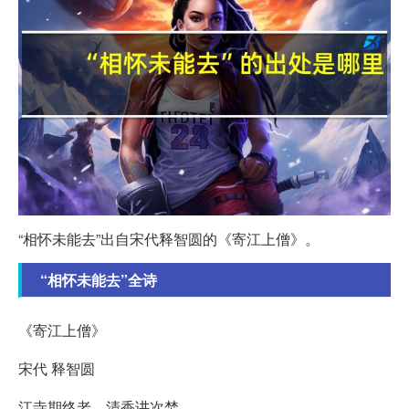
“相怀未能去”出自宋代释智圆的《寄江上僧》。
“相怀未能去”全诗
《寄江上僧》
宋代 释智圆
江寺期终老，清香讲次焚。