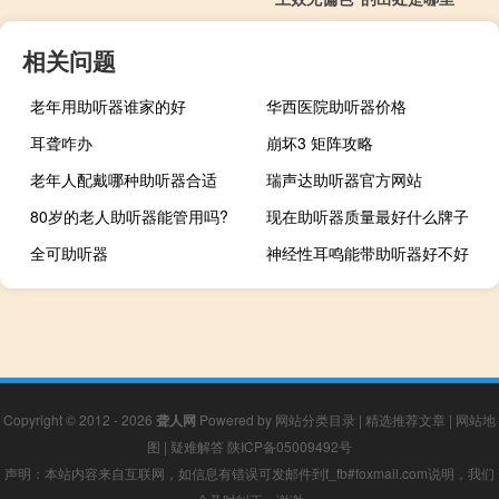
相关问题
老年用助听器谁家的好
华西医院助听器价格
耳聋咋办
崩坏3 矩阵攻略
老年人配戴哪种助听器合适
瑞声达助听器官方网站
80岁的老人助听器能管用吗?
现在助听器质量最好什么牌子
全可助听器
神经性耳鸣能带助听器好不好
Copyright © 2012 - 2026
聋人网
Powered by
网站分类目录
|
精选推荐文章
|
网站地
图
|
疑难解答
陕ICP备05009492号
声明：本站内容来自互联网，如信息有错误可发邮件到f_fb#foxmail.com说明，我们