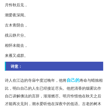
月怜秋后见，
潮爱夜深闻。
古木青阴合，
残云静片分。
相怀未能去，
来雁又成群。
诗意：
自己的
诗人在江边的寺庙中度过晚年，他将
寿命与蜡烛相
比，明白自己的人生已经接近尽头。他把清香的烟雾比作
自己讲解佛法的言辞，渐渐燃尽。明月怜惜他在秋天之后
才能再次见到，潮水爱听他在深夜中的低语。古老的树木