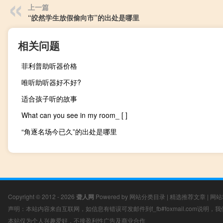
上一篇
“皎然学生放假偷向市”的出处是哪里
相关问题
菲利普助听器价格
唯听助听器好不好?
适合孩子听的故事
What can you see in my room_ [ ]
“角逐名场今已久”的出处是哪里
Copyright © 2012 - 2026
聋人网
Powered by
网站分类目录
|
精选推荐文章
|
网站
声明：本站内容来自互联网，如信息有错误可发邮件到f_fb#foxmail.com说明
本站仅为个人兴趣爱好，不接盈利性广告及商业合作