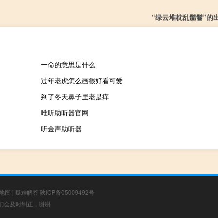
“绿云堆枕乱鬅鬙”的
一命的意思是什么
过年老虎怎么画很好看可爱
到了冬天鼻子里老是痒
唯听助听器官网
听金声助听器
地图
|
疑难解答
陕ICP备05009492号
，我们会及时纠正，谢谢