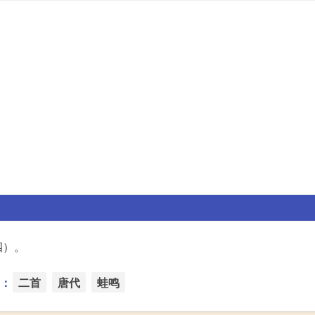
四）。
：
二首
唐代
蛙鸣