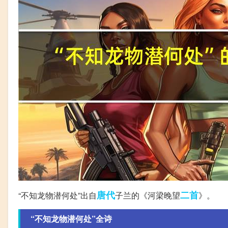
唐代
二首
“不知龙物潜何处”出自
子兰的《河梁晚望
》。
“不知龙物潜何处”全诗