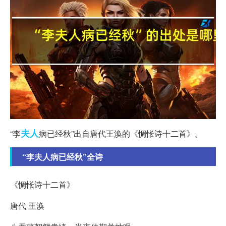
夫人
“李
病已经秋”出自唐代王涣的《惆怅诗十二首》。
“李夫人病已经秋”全诗
《惆怅诗十二首》
唐代 王涣