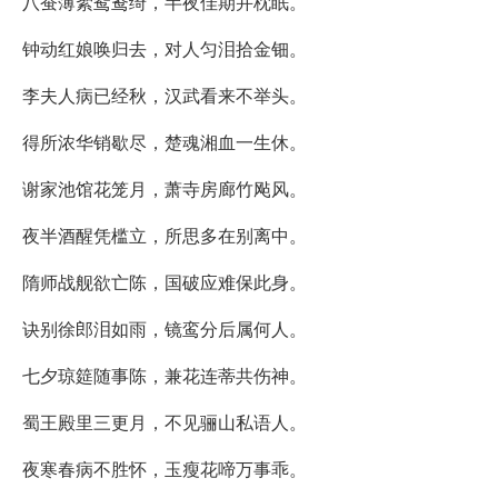
八蚕薄絮鸳鸯绮，半夜佳期并枕眠。
钟动红娘唤归去，对人匀泪拾金钿。
李夫人病已经秋，汉武看来不举头。
得所浓华销歇尽，楚魂湘血一生休。
谢家池馆花笼月，萧寺房廊竹飐风。
夜半酒醒凭槛立，所思多在别离中。
隋师战舰欲亡陈，国破应难保此身。
诀别徐郎泪如雨，镜鸾分后属何人。
七夕琼筵随事陈，兼花连蒂共伤神。
蜀王殿里三更月，不见骊山私语人。
夜寒春病不胜怀，玉瘦花啼万事乖。