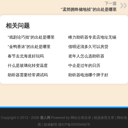
下一篇
“孟郊拥终储地祯”的出处是哪里
相关问题
“戏剧论巧拙”的出处是哪里
峰力助听器专卖店地址无锡
“金鸭香浓”的出处是哪里
借呗还清多久可以房贷
春节去北海道好玩吗
老年人怎么选助听器
什么是玻璃化转变温度
中企是过年的日历
助听器需要经常调试吗
助听器电池哪个牌子好
Copyright © 2012 - 2026
聋人网
Powered by
网站分类目录
|
精选推荐文章
|
网站地
图
|
疑难解答
陕ICP备05009492号