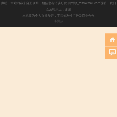
声明：本站内容来自互联网，如信息有错误可发邮件到f_fb#foxmail.com说明，我们
会及时纠正，谢谢
本站仅为个人兴趣爱好，不接盈利性广告及商业合作
小男孩