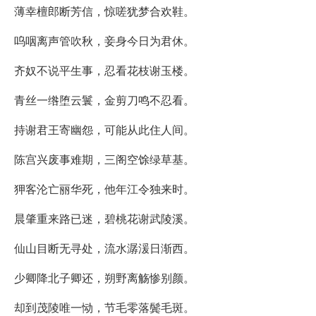
薄幸檀郎断芳信，惊嗟犹梦合欢鞋。
呜咽离声管吹秋，妾身今日为君休。
齐奴不说平生事，忍看花枝谢玉楼。
青丝一绺堕云鬟，金剪刀鸣不忍看。
持谢君王寄幽怨，可能从此住人间。
陈宫兴废事难期，三阁空馀绿草基。
狎客沦亡丽华死，他年江令独来时。
晨肇重来路已迷，碧桃花谢武陵溪。
仙山目断无寻处，流水潺湲日渐西。
少卿降北子卿还，朔野离觞惨别颜。
却到茂陵唯一恸，节毛零落鬓毛斑。