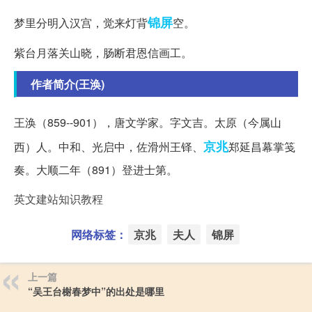
锦屏
梦里分明入汉宫，觉来灯背
空。
紫台月落关山晓，肠断君恩信画工。
作者简介(王涣)
王涣（859--901），唐文学家。字文吉。太原（今属山
京兆
西）人。中和、光启中，佐滑州王铎、
郑延昌幕掌笺
奏。大顺二年（891）登进士第。
英文建站知识教程
网络标签：
京兆
夫人
锦屏
上一篇
“吴王台榭春梦中”的出处是哪里