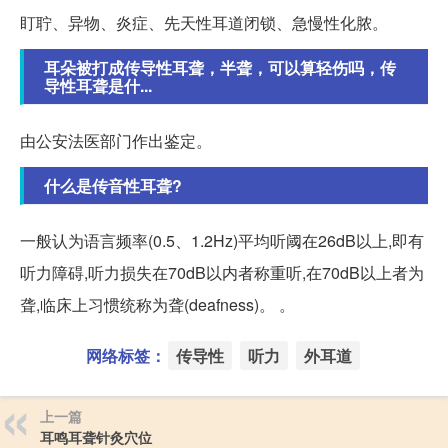
盯聍、异物、炎症、先天性耳道闭锁、急慢性化脓。
耳朵被打成传导性耳聋，半聋，可以算轻伤吗，传
导性耳聋是什...
由公安法医部门作出鉴定。
什么是传音性耳聋?
一般认为语言频率(0.5、1.2Hz)平均听阈在26dB以上,即有
听力障碍,听力损失在70dB以内者称重听,在70dB以上者为
聋,临床上习惯统称为聋(deafness)。 。
网络标签：
传导性
听力
外耳道
上一篇
耳鸣耳聋针灸穴位