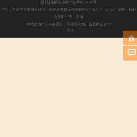
图
|
疑难解答
陕ICP备05009492号
声明：本站内容来自互联网，如信息有错误可发邮件到f_fb#foxmail.com说明，我们
会及时纠正，谢谢
本站仅为个人兴趣爱好，不接盈利性广告及商业合作
小男孩