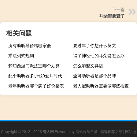
下一篇
耳朵都要聋了
相关问题
所有助听器价格哪家低
要过年了你想什么英文
乘法列式规则
得了神经性的耳朵聋怎么办
梦幻西游门派法宝哪个划算
怎么加盟文具店
配个助听器多少钱0爱耳时代官网
全可助听器是那个品牌
老年助听器哪个牌子好价格表
老人配助听器需要做哪些检查
Copyright © 2012 - 2026
聋人网
Powered by
网站分类目录
|
精选推荐文章
|
网站地