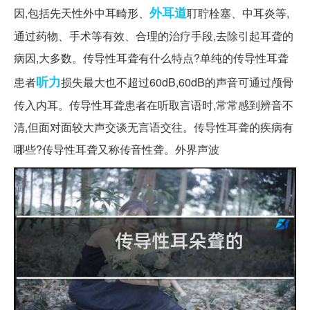
外耳道
因,包括先天性外中耳畸形、
耵聍栓塞、中耳炎等,
通过药物、手术等有效、合理的治疗手段,去除引起耳聋的
病因,大多数。传导性耳聋有什么特点?单纯的传导性耳聋
听力
患者
损失最大也不超过60dB,60dB的声音可通过颅骨
传入内耳。传导性耳聋患者在听取言语时,常常感到辨音不
清,但面对面较大声交谈无言语交往。传导性耳聋的疾病有
哪些?传导性耳聋又称传音性聋。外界声波