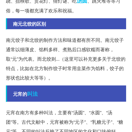
汤圆
跷、扭秧歌、赏花灯、猜灯谜、吃
、跳火堆等等习
俗，每一项都充满了欢乐和祝福。
南元北饺的区别
南元饺子和北饺的制作方法和味道都有所不同。南元饺子
通常以细薄皮、馅料多样、煮熟后口感软糯而著称，
取“元”为代表。而北饺则...（这里可以补充更多关于北饺的
特点，比如在北方制作饺子时常用韭菜作为馅料，饺子的
形状也比较大等等）。
叫法
元宵的
元宵在南方有多种叫法，主要有“汤圆”、“水圆”、“汤
团”等。古代文献中，元宵被称为“元子”、“乳糖元子”、“糖
元”等。不同的叫法反映了不同地区的文化和口味偏好。