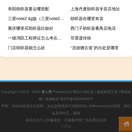
阜阳助听器要去哪里配
上海丹麦助听器专卖店地址
三星note2 4g版（三星note2怎么样）
助听器在哪里有卖
重庆哪里买助听器比较好
西门子助听器番禺店电话
一级消防工程师证怎么考在哪考
耳聋遗传病
门店助听器能怎么砍
“况游骢古道”的出处是哪里
Copyright © 2012 - 2026
聋人网
Powered by
网站分类目录
|
精选推荐文章
|
网站地
图
|
疑难解答
陕ICP备05009492号
声明：本站内容来自互联网，如信息有错误可发邮件到f_fb#foxmail.com说明，我们
会及时纠正，谢谢
本站仅为个人兴趣爱好，不接盈利性广告及商业合作
小男孩