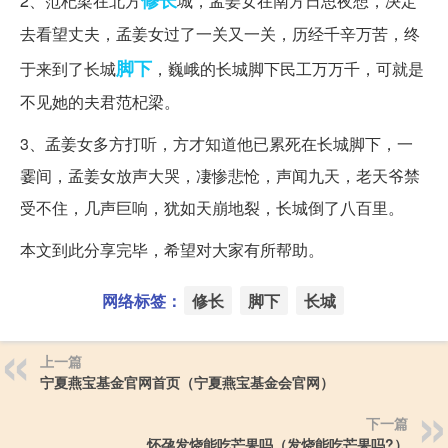
修长
2、范杞梁在北方
城，孟姜女在南方日思夜想，决定
去看望丈夫，孟姜女过了一关又一关，历经千辛万苦，终
脚下
于来到了长城
，巍峨的长城脚下民工万万千，可就是
不见她的夫君范杞梁。
3、孟姜女多方打听，方才知道他已累死在长城脚下，一
霎间，孟姜女放声大哭，凄惨悲怆，声闻九天，老天爷禁
受不住，几声巨响，犹如天崩地裂，长城倒了八百里。
本文到此分享完毕，希望对大家有所帮助。
网络标签：
修长
脚下
长城
上一篇
宁夏燕宝基金官网首页（宁夏燕宝基金会官网）
下一篇
怀孕发烧能吃芒果吗（发烧能吃芒果吗?）