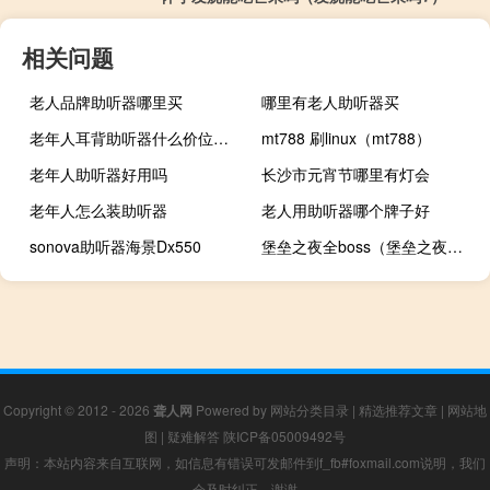
相关问题
老人品牌助听器哪里买
哪里有老人助听器买
老年人耳背助听器什么价位的适用
mt788 刷linux（mt788）
老年人助听器好用吗
长沙市元宵节哪里有灯会
老年人怎么装助听器
老人用助听器哪个牌子好
sonova助听器海景Dx550
堡垒之夜全boss（堡垒之夜明星伊沃克人是最新的Twitch流光视频切换到混合器）
Copyright © 2012 - 2026
聋人网
Powered by
网站分类目录
|
精选推荐文章
|
网站地
图
|
疑难解答
陕ICP备05009492号
声明：本站内容来自互联网，如信息有错误可发邮件到f_fb#foxmail.com说明，我们
会及时纠正，谢谢