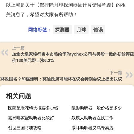
以上就是关于【俄排除月球探测器因计算错误坠毁】的相
关消息了，希望对大家有所帮助！
网络标签：
探测器
月球
错误
上一篇
加拿大皇家银行资本市场给予Paychex公司与类股一致的初始评
价130美元即上涨6.2%
下一篇
度将改国名？印媒爆料：莫迪政府可能将在议会特别会议上提出决议
相关问题
医院配老花镜大概要多少钱
隐形助听器一般价格是多少
嘉兴哪家配助听器比较好
残疾人助听器在找工作
创世三国将魂攻略
康耳助听器义乌专卖店