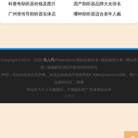
科赛奇助听器价格及图片
国产助听器品牌大全排名
广州骨传导助听器实体店
哪种助听器适合老年人戴
Copyright © 2012 - 2026
聋人网
Powered by
网站分类目录
|
精选推荐文章
|
网站地
图
|
疑难解答
陕ICP备05009492号
声明：本站内容来自互联网，如信息有错误可发邮件到f_fb#foxmail.com说明，我们
会及时纠正，谢谢
本站仅为个人兴趣爱好，不接盈利性广告及商业合作
小男孩