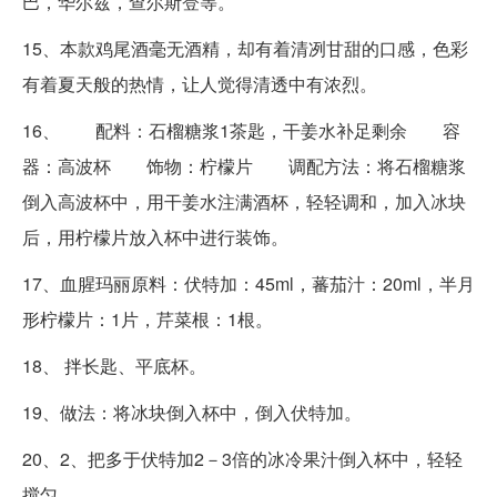
巴，华尔兹，查尔斯登等。
15、本款鸡尾酒毫无酒精，却有着清冽甘甜的口感，色彩
有着夏天般的热情，让人觉得清透中有浓烈。
16、 配料：石榴糖浆1茶匙，干姜水补足剩余 容
器：高波杯 饰物：柠檬片 调配方法：将石榴糖浆
倒入高波杯中，用干姜水注满酒杯，轻轻调和，加入冰块
后，用柠檬片放入杯中进行装饰。
17、血腥玛丽原料：伏特加：45ml，蕃茄汁：20ml，半月
形柠檬片：1片，芹菜根：1根。
18、 拌长匙、平底杯。
19、做法：将冰块倒入杯中，倒入伏特加。
20、2、把多于伏特加2－3倍的冰冷果汁倒入杯中，轻轻
搅匀。