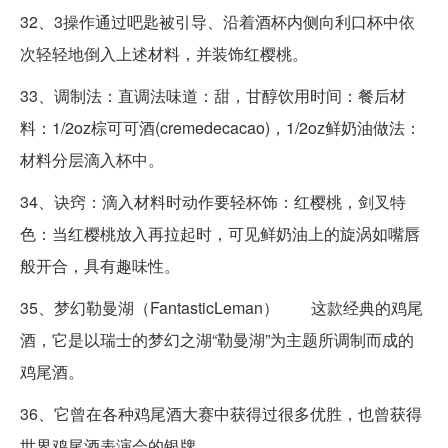
32、3操作通过吧匙被引导、沿着酒杯内侧向利口杯中依
次轻轻地倒入上述材料，并装饰红樱桃。
33、调制法：直调法味道：甜，甘醇饮用时间：餐后材
料：1/2oz棕可可酒(cremedecacao)，1/2oz鲜奶油做法：
材料分层滴入杯中。
34、诀窍：滴入材料时动作要轻杯饰：红樱桃，剑叉特
色：当红樱桃放入再拉起时，可见鲜奶油上的旋涡如嘴唇
般开合，具有趣味性。
35、梦幻勒曼湖（FantasticLeman） 这款经典的鸡尾
酒，它是以瑞士的梦幻之湖“勒曼湖”为主题所调制而成的
鸡尾酒。
36、它曾在各种鸡尾酒大赛中获得过很多优胜，也曾获得
世界鸡尾酒表演会的银牌。