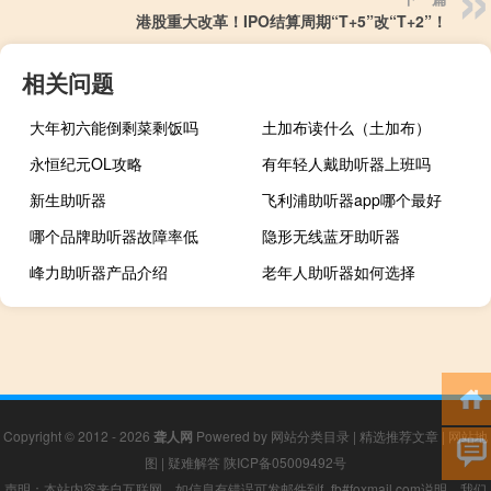
港股重大改革！IPO结算周期“T+5”改“T+2”！
相关问题
大年初六能倒剩菜剩饭吗
土加布读什么（土加布）
永恒纪元OL攻略
有年轻人戴助听器上班吗
新生助听器
飞利浦助听器app哪个最好
哪个品牌助听器故障率低
隐形无线蓝牙助听器
峰力助听器产品介绍
老年人助听器如何选择
Copyright © 2012 - 2026
聋人网
Powered by
网站分类目录
|
精选推荐文章
|
网站地
图
|
疑难解答
陕ICP备05009492号
声明：本站内容来自互联网，如信息有错误可发邮件到f_fb#foxmail.com说明，我们