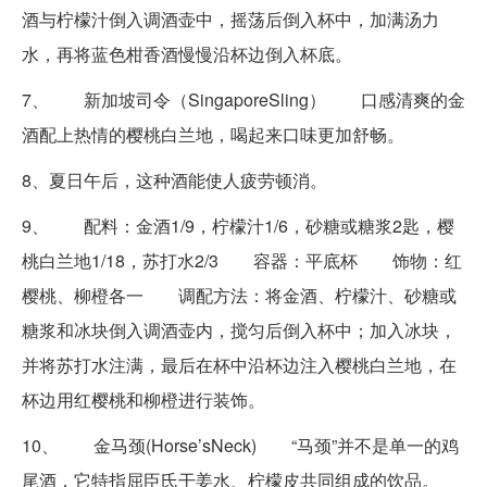
酒与柠檬汁倒入调酒壶中，摇荡后倒入杯中，加满汤力
水，再将蓝色柑香酒慢慢沿杯边倒入杯底。
7、 新加坡司令（SingaporeSling） 口感清爽的金
酒配上热情的樱桃白兰地，喝起来口味更加舒畅。
8、夏日午后，这种酒能使人疲劳顿消。
9、 配料：金酒1/9，柠檬汁1/6，砂糖或糖浆2匙，樱
桃白兰地1/18，苏打水2/3 容器：平底杯 饰物：红
樱桃、柳橙各一 调配方法：将金酒、柠檬汁、砂糖或
糖浆和冰块倒入调酒壶内，搅匀后倒入杯中；加入冰块，
并将苏打水注满，最后在杯中沿杯边注入樱桃白兰地，在
杯边用红樱桃和柳橙进行装饰。
10、 金马颈(Horse’sNeck) “马颈”并不是单一的鸡
尾酒，它特指屈臣氏干姜水、柠檬皮共同组成的饮品。