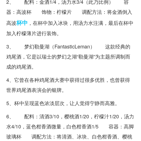
2、 配料：金酒1/4，汤力水3/4（此乃比例） 容
器：高波杯 饰物：柠檬片 调配方法：将金酒倒入
杯中
高波
，在杯中加入冰块，用汤力水注满，最后在杯中
加入柠檬薄片进行装饰。
3、 梦幻勒曼湖（FantasticLeman） 这款经典的
鸡尾酒，它是以瑞士的梦幻之湖“勒曼湖”为主题所调制而
成的鸡尾酒。
4、它曾在各种鸡尾酒大赛中获得过很多优胜，也曾获得
世界鸡尾酒表演会的银牌。
5、杯中呈现蓝色浓淡层次，让人觉得宁静而高雅。
6、 配料：清酒3/10，樱桃酒1/20，柠檬汁1/20，汤力
水4/10，蓝色柑香酒微量，白色柑香酒1/5 容器：高脚
玻璃杯 调配方法：将清酒、冰块、白色柑香酒、樱桃