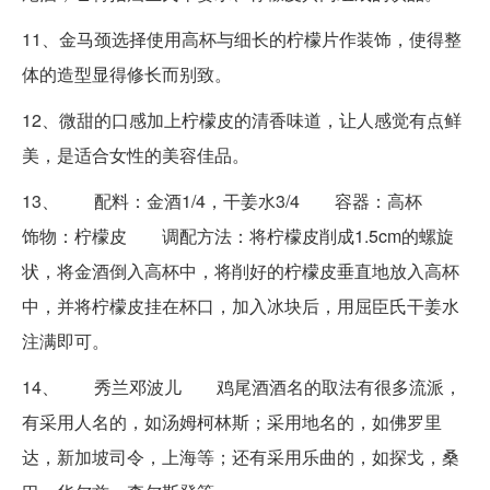
11、金马颈选择使用高杯与细长的柠檬片作装饰，使得整
体的造型显得修长而别致。
12、微甜的口感加上柠檬皮的清香味道，让人感觉有点鲜
美，是适合女性的美容佳品。
13、 配料：金酒1/4，干姜水3/4 容器：高杯
饰物：柠檬皮 调配方法：将柠檬皮削成1.5cm的螺旋
状，将金酒倒入高杯中，将削好的柠檬皮垂直地放入高杯
中，并将柠檬皮挂在杯口，加入冰块后，用屈臣氏干姜水
注满即可。
14、 秀兰邓波儿 鸡尾酒酒名的取法有很多流派，
有采用人名的，如汤姆柯林斯；采用地名的，如佛罗里
达，新加坡司令，上海等；还有采用乐曲的，如探戈，桑