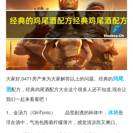
鸡尾
大家好,0471房产来为大家解答以上的问题。经典的
酒
配方，经典鸡尾酒配方大全这个很多人还不知道,现在让
我们一起来看看吧！
冰块
1、金汤力（GinTonic） 晶莹剔透的杯体中，
悬
浮在酒中，气泡包围着柠檬薄片，感觉清凉而又爽口。