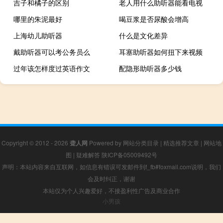
吉子和橘子的区别
老人用什么助听器能看电视
哪里的朱泥最好
喝豆浆是否尿酸会增高
上海幼儿助听器
什么是文化差异
戴助听器可以考公务员么
耳塞助听器如何扭下来视频
过年该怎样度过英语作文
配隐形助听器多少钱
Copyright © 2012 - 2026
聋人网
Powered by
网站分类目录
|
精选推荐文章
|
网站地
图
|
疑难解答
陕ICP备05009492号
声明：本站内容来自互联网，如信息有错误可发邮件到f_fb#foxmail.com说明，我们
会及时纠正，谢谢
本站仅为个人兴趣爱好，不接盈利性广告及商业合作
小男孩