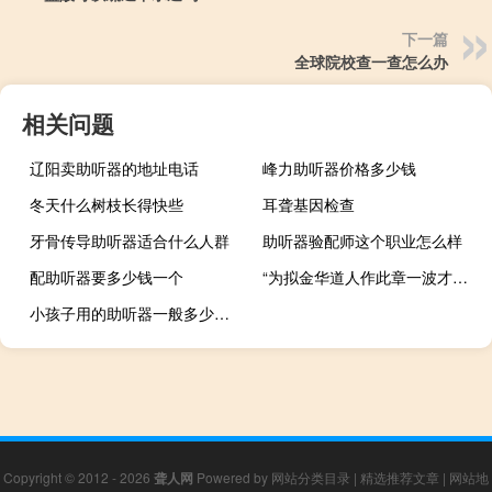
下一篇
全球院校查一查怎么办
相关问题
辽阳卖助听器的地址电话
峰力助听器价格多少钱
冬天什么树枝长得快些
耳聋基因检查
牙骨传导助听器适合什么人群
助听器验配师这个职业怎么样
配助听器要多少钱一个
“为拟金华道人作此章一波才动万波随”的出处是哪里
小孩子用的助听器一般多少钱一个?
Copyright © 2012 - 2026
聋人网
Powered by
网站分类目录
|
精选推荐文章
|
网站地