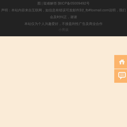
图
|
疑难解答
陕ICP备05009492号
声明：本站内容来自互联网，如信息有错误可发邮件到f_fb#foxmail.com说明，我们
会及时纠正，谢谢
本站仅为个人兴趣爱好，不接盈利性广告及商业合作
小男孩