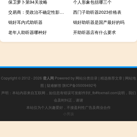
保卫萝卜第94关攻略
个人形象包括哪三个
交易商：受政治不确定性影响阿根廷场外交易债券平均下跌2.3%国家风险上升50个单位至2138个基点
西门子助听器2023价格表
锦好耳内式助听器
锦好助听器是国产最好的吗
老年人助听器哪种好
开助听器店有什么要求
Copyright © 2012 - 2026
聋人网
Powered by
网站分类目录
|
精选推荐文章
|
网站地
图
|
疑难解答
陕ICP备05009492号
声明：本站内容来自互联网，如信息有错误可发邮件到f_fb#foxmail.com说明，我们
会及时纠正，谢谢
本站仅为个人兴趣爱好，不接盈利性广告及商业合作
小男孩