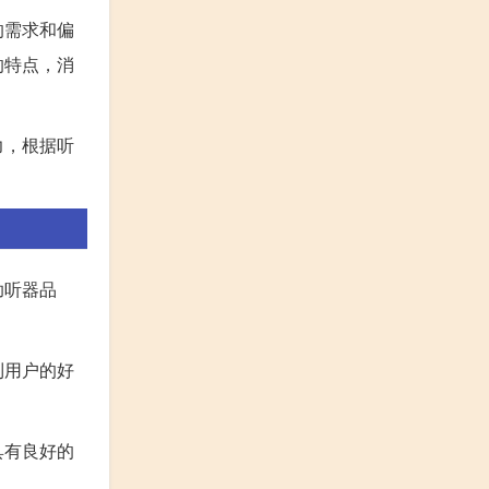
的需求和偏
的特点，消
力，根据听
。
助听器品
到用户的好
具有良好的