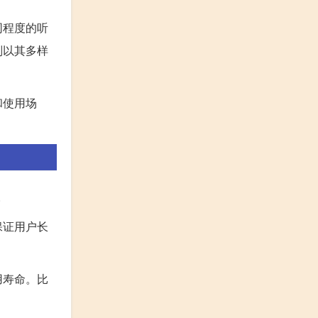
同程度的听
则以其多样
和使用场
。
保证用户长
用寿命。比