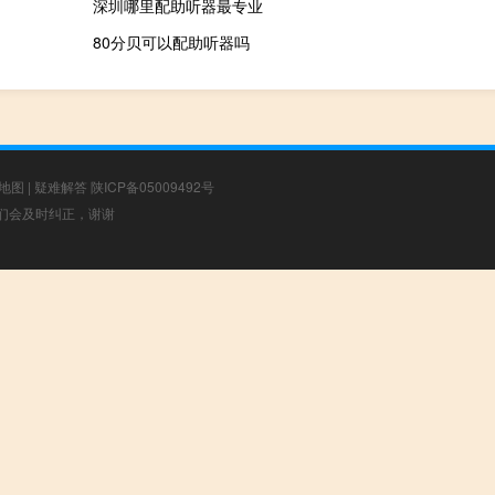
深圳哪里配助听器最专业
80分贝可以配助听器吗
地图
|
疑难解答
陕ICP备05009492号
，我们会及时纠正，谢谢