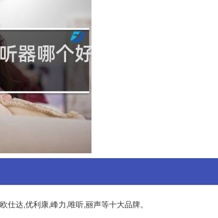
,欧仕达,优利康,峰力,唯听,丽声等十大品牌。