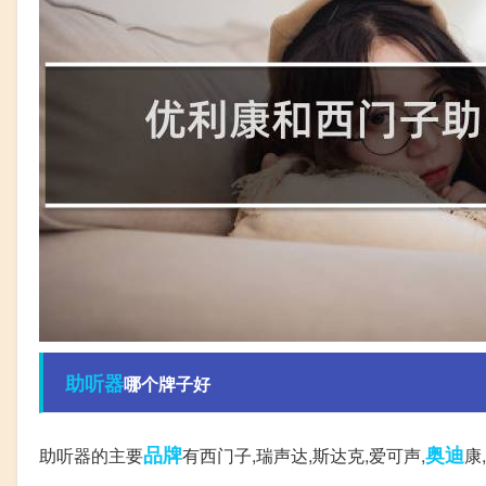
助听器
哪个牌子好
品牌
奥迪
助听器的主要
有西门子,瑞声达,斯达克,爱可声,
康