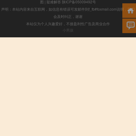
图
|
疑难解答
陕ICP备05009492号
声明：本站内容来自互联网，如信息有错误可发邮件到f_fb#foxmail.com说明，我们
会及时纠正，谢谢
本站仅为个人兴趣爱好，不接盈利性广告及商业合作
小男孩