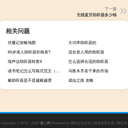
下一篇
无线蓝牙助听器多少钱
相关问题
伏魔记攻略地图
大功率助听器的
90岁老人助听器价格表?
适合老人用的助听器
瑞声达助听器聆客9
怎么选择合适的助听器
读书笔记怎么写格式范文（读书笔记怎么写 能举个例子吗）
乌鲁木齐卖干果的市场
戴助听器是不是越戴越聋
成仙之路 攻略
Copyright © 2012 - 2026
聋人网
Powered by
网站分类目录
|
精选推荐文章
|
网站地