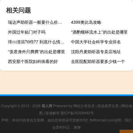
相关问题
瑞达声助听器一般要什么价位差不多了
4399奥比岛攻略
外国过年贴门对子吗
“酒酌螺杯流水上”的出处是哪里
璋㈤渿涓?0绉?7 到底什么情况嘞
中国大学社会科学专业排名
“羡君身外只腾腾”的出处是哪里
沈阳丹麦助听器专卖店地址
西安那个医院妇科病看的好
去医院配助听器要多少钱一个
Copyright © 2012 - 2026
聋人网
Powered by
网站分类目录
|
精选推荐文章
|
网站地
图
|
疑难解答
陕ICP备05009492号
声明：本站内容来自互联网，如信息有错误可发邮件到f_fb#foxmail.com说明，我们
会及时纠正，谢谢