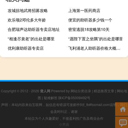
攻城掠地武将招募攻略
上海第一医药商店
欢乐颂2邓伦多大年龄
便宜的助听器多少钱一个
合肥瑞声达助听器专卖店地址
密室逃脱18攻略第10关
“相逢尽衰老”的出处是哪里
“愿陛下置之坐隅”的出处是哪里
优利康助听器专卖店
飞利浦老人助听器价格大概多少的
Copyright © 2012 - 2026
聋人网
Powered by
网站分类目录
|
精选推荐文章
|
网站地
图
|
疑难解答
陕ICP备05009492号
声明：本站内容来自互联网，如信息有错误可发邮件到f_fb#foxmail.com说明，我们
会及时纠正，谢谢
本站仅为个人兴趣爱好，不接盈利性广告及商业合作
小男孩