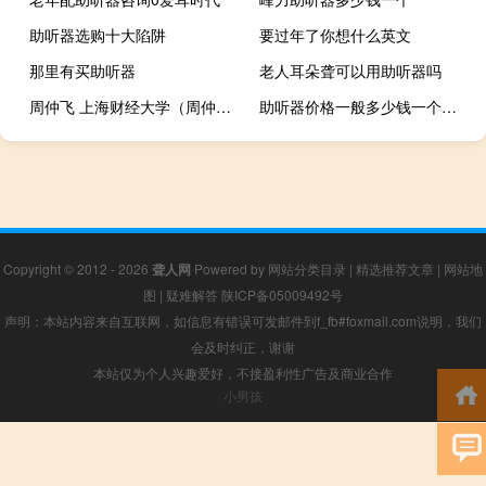
助听器选购十大陷阱
要过年了你想什么英文
那里有买助听器
老人耳朵聋可以用助听器吗
周仲飞 上海财经大学（周仲飞）
助听器价格一般多少钱一个小孩用
Copyright © 2012 - 2026
聋人网
Powered by
网站分类目录
|
精选推荐文章
|
网站地
图
|
疑难解答
陕ICP备05009492号
声明：本站内容来自互联网，如信息有错误可发邮件到f_fb#foxmail.com说明，我们
会及时纠正，谢谢
本站仅为个人兴趣爱好，不接盈利性广告及商业合作
小男孩