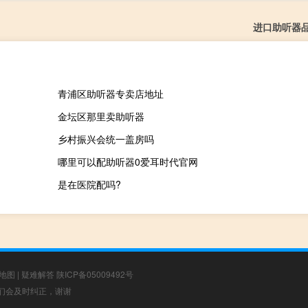
进口助听器
青浦区助听器专卖店地址
金坛区那里卖助听器
乡村振兴会统一盖房吗
哪里可以配助听器0爱耳时代官网
是在医院配吗?
地图
|
疑难解答
陕ICP备05009492号
，我们会及时纠正，谢谢