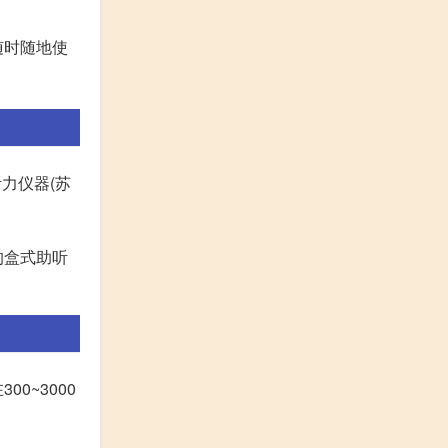
随时随地使
力仪器(苏
的盒式助听
0~3000