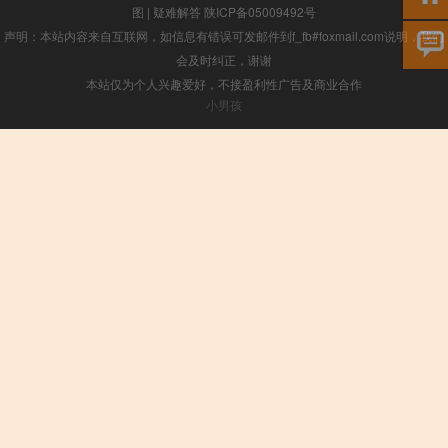
图
|
疑难解答
陕ICP备05009492号
声明：本站内容来自互联网，如信息有错误可发邮件到f_fb#foxmail.com说明，我们
会及时纠正，谢谢
本站仅为个人兴趣爱好，不接盈利性广告及商业合作
小男孩