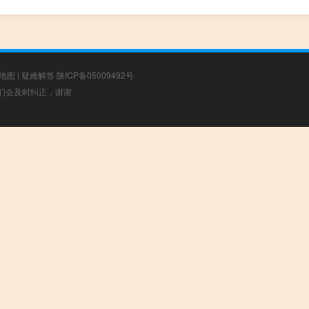
地图
|
疑难解答
陕ICP备05009492号
，我们会及时纠正，谢谢