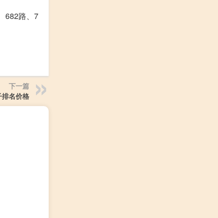
682路、7
下一篇
子排名价格