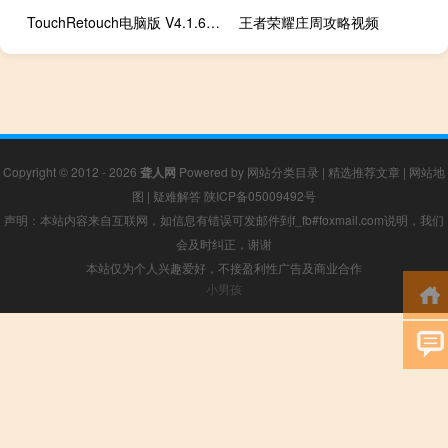
TouchRetouch电脑版 V4.1.6 免费PC版（TouchRetouch电脑版 V4.1.6 免费PC版功能简介）
王者荣耀庄周攻略视频
Copyright © 2012 - 2026
聋人网
Powered by
网站分类目录
|
精选推荐文章
|
网站地
图
|
疑难解答
陕ICP备05009492号
声明：本站内容来自互联网，如信息有错误可发邮件到f_fb#foxmail.com说明，我们
会及时纠正，谢谢
本站仅为个人兴趣爱好，不接盈利性广告及商业合作
小男孩