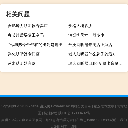
相关问题
合肥峰力助听器专卖店
价格大概多少
春节过后要复工令吗
油烟机尺寸一般多少
“宫城映出丝丝绿”的出处是哪里
丹麦助听器专卖店上海店
兴化助听器专门店
老人助听器什么牌子的最好使用
蓝米助听器官网
瑞达助听器EL80-VI输出音量值是多少
Copyright © 2012 - 2026
聋人网
Powered by
网站分类目录
|
精选推荐文章
|
网站地
图
|
疑难解答
陕ICP备05009492号
声明：本站内容来自互联网，如信息有错误可发邮件到f_fb#foxmail.com说明，我们
会及时纠正，谢谢