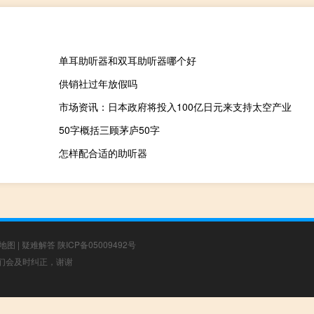
单耳助听器和双耳助听器哪个好
供销社过年放假吗
市场资讯：日本政府将投入100亿日元来支持太空产业
50字概括三顾茅庐50字
怎样配合适的助听器
地图
|
疑难解答
陕ICP备05009492号
，我们会及时纠正，谢谢