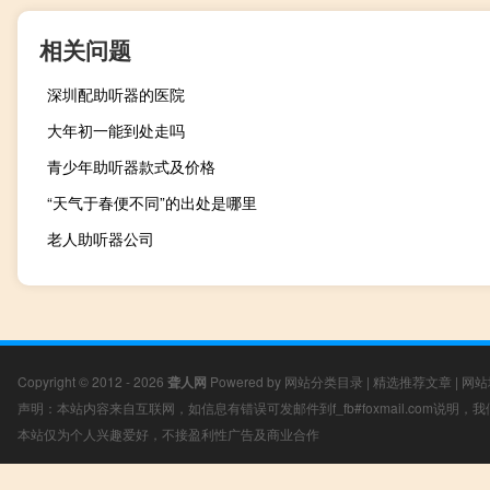
相关问题
深圳配助听器的医院
大年初一能到处走吗
青少年助听器款式及价格
“天气于春便不同”的出处是哪里
老人助听器公司
Copyright © 2012 - 2026
聋人网
Powered by
网站分类目录
|
精选推荐文章
|
网站
声明：本站内容来自互联网，如信息有错误可发邮件到f_fb#foxmail.com说明
本站仅为个人兴趣爱好，不接盈利性广告及商业合作