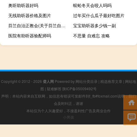
奥听助听器好吗
蜈蚣冬天会咬人吗吗
无线助听器价格及图片
过年买什么瓜子最好吃图片
芬兰自治正教会(关于芬兰自治正教会简述)
宝宝助听器多少钱一副
医院有助听器验配师吗
不思量 自难忘 攻略
Copyright © 2012 - 2026
聋人网
Powered by
网站分类目录
|
精选推荐文章
|
网站地
图
|
疑难解答
陕ICP备05009492号
声明：本站内容来自互联网，如信息有错误可发邮件到f_fb#foxmail.com说明，我们
会及时纠正，谢谢
本站仅为个人兴趣爱好，不接盈利性广告及商业合作
小男孩