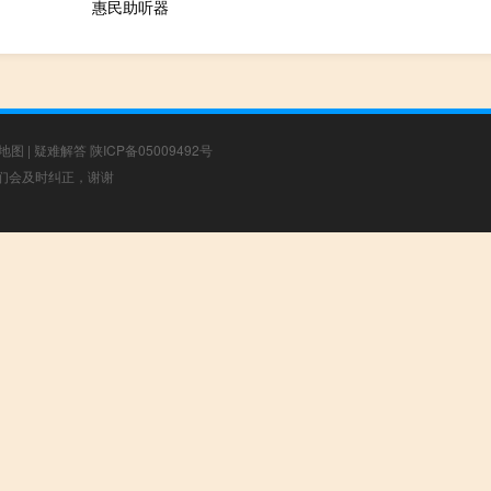
惠民助听器
地图
|
疑难解答
陕ICP备05009492号
，我们会及时纠正，谢谢