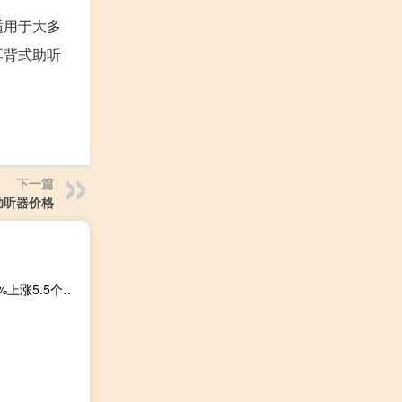
适用于大多
耳背式助听
下一篇
助听器价格
隔夜shibor报1.8770%下跌5.4个基点；7天shibor报1.9880%上涨5.5个基点；3个月shibor报2.3640%上涨1.4个基点