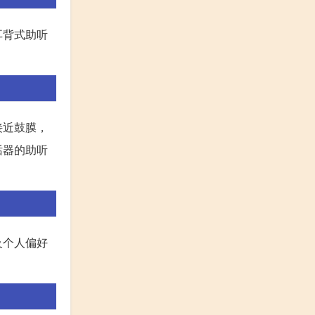
耳背式助听
接近鼓膜，
话器的助听
及个人偏好