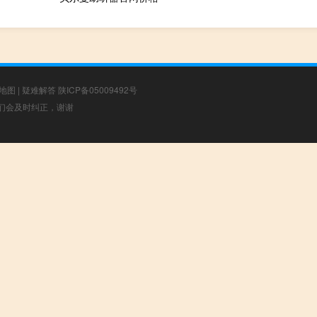
地图
|
疑难解答
陕ICP备05009492号
，我们会及时纠正，谢谢