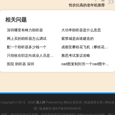
性价比高的老年机推荐
相关问题
深圳哪里有峰力助听器
大功率助听器是什么意思
网上买的助听器怎么调试
紫禁城是由谁建造的
配一个助听器多少钱一个
成都至攀枝花飞机（攀枝花到成都飞机票）
只招收在职定向就业人员是什么意思（在职定向就业人员公司不出学费）
雅思考试复议攻略
医院 助听器 深圳
cad图复制到另一个cad图中太大了（cad图复制到另一个cad）
Copyright © 2012 - 2026
聋人网
Powered by
网站分类目录
|
精选推荐文章
|
网站地
图
|
疑难解答
陕ICP备05009492号
声明：本站内容来自互联网，如信息有错误可发邮件到f_fb#foxmail.com说明，我们