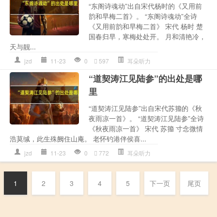
“东阁诗魂动”出自宋代杨时的《又用前
韵和早梅二首》。 “东阁诗魂动”全诗
《又用前韵和早梅二首》 宋代 杨时 楚
国春归早，寒梅处处开。 月和清艳冷，
天与靓...
jzd
11-23
0
597
耳朵听力
“道契涛江见陆参”的出处是哪
里
“道契涛江见陆参”出自宋代苏籀的《秋
夜雨凉一首》。 “道契涛江见陆参”全诗
《秋夜雨凉一首》 宋代 苏籀 寸念微情
浩莫缄，此生殊阙住山庵。 老怀钓港伴侯喜...
jzd
11-23
0
772
耳朵听力
1
2
3
4
5
下一页
尾页