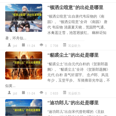
“顿洒尘喧意”的出处是哪里
“顿洒尘喧意”出自唐代韦应物的《南
园》。 “顿洒尘喧意”全诗 《南园》 唐
代 韦应物 清露夏天晓，荒园野气通。
水禽遥泛雪，池莲迥披红。 幽林讵知
暑，环舟似...
jzd
11-24
0
708
耳朵听力
“貂裘尘土”的出处是哪里
“貂裘尘土”出自元代白朴的《贺新郎题
阙》。 “貂裘尘土”全诗 《贺新郎题阙》
元代 白朴 喜气轩眉宇。 念卢郎、风流
年少，玉堂平步。 车骑雍容光华远，不
似黄...
jzd
11-24
0
633
耳朵听力
“迪功郎儿”的出处是哪里
“迪功郎儿”出自宋代曾乾曜的《丑奴