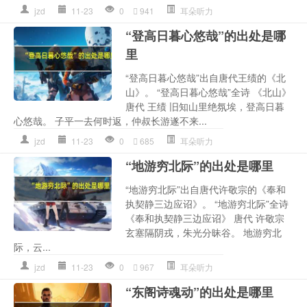
jzd
11-23
0
941
耳朵听力
“登高日暮心悠哉”的出处是哪
里
“登高日暮心悠哉”出自唐代王绩的《北
山》。 “登高日暮心悠哉”全诗 《北山》
唐代 王绩 旧知山里绝氛埃，登高日暮
心悠哉。 子平一去何时返，仲叔长游遂不来...
jzd
11-23
0
685
耳朵听力
“地游穷北际”的出处是哪里
“地游穷北际”出自唐代许敬宗的《奉和
执契静三边应诏》。 “地游穷北际”全诗
《奉和执契静三边应诏》 唐代 许敬宗
玄塞隔阴戎，朱光分昧谷。 地游穷北
际，云...
jzd
11-23
0
967
耳朵听力
“东阁诗魂动”的出处是哪里