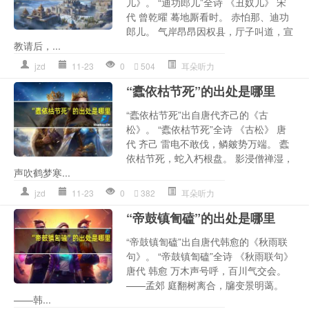
儿》。 “迪功郎儿”全诗 《丑奴儿》 宋
代 曾乾曜 蓦地厮看时。 赤怕那、迪功
郎儿。 气岸昂昂因权县，厅子叫道，宣
教请后，...
jzd
11-23
0
504
耳朵听力
“蠹依枯节死”的出处是哪里
“蠹依枯节死”出自唐代齐己的《古
松》。 “蠹依枯节死”全诗 《古松》 唐
代 齐己 雷电不敢伐，鳞皴势万端。 蠹
依枯节死，蛇入朽根盘。 影浸僧禅湿，
声吹鹤梦寒...
jzd
11-23
0
382
耳朵听力
“帝鼓镇訇磕”的出处是哪里
“帝鼓镇訇磕”出自唐代韩愈的《秋雨联
句》。 “帝鼓镇訇磕”全诗 《秋雨联句》
唐代 韩愈 万木声号呼，百川气交会。
——孟郊 庭翻树离合，牖变景明蔼。
——韩...