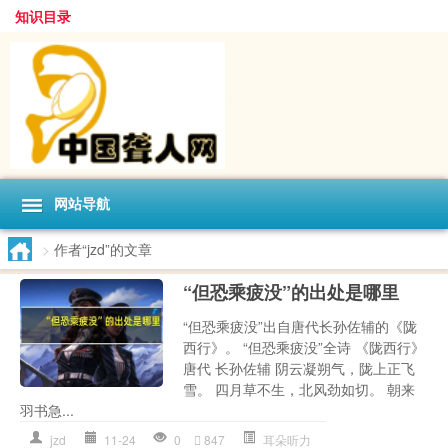
知识目录
网站导航
>
作者“jzd”的文章
“但恐乘疲没”的出处是哪里
“但恐乘疲没”出自唐代长孙佐辅的《陇
西行》。 “但恐乘疲没”全诗 《陇西行》
唐代 长孙佐辅 阴云凝朔气，陇上正飞
雪。 四月草不生，北风劲如切。 朝来
羽书急...
jzd
11-24
0
847
耳朵听力