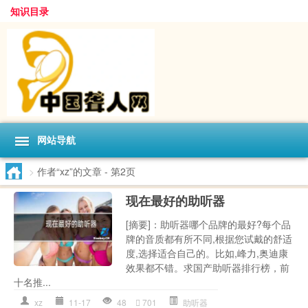
知识目录
网站导航
>
作者“xz”的文章
- 第2页
现在最好的助听器
[摘要]：助听器哪个品牌的最好?每个品
牌的音质都有所不同,根据您试戴的舒适
度,选择适合自己的。比如,峰力,奥迪康
效果都不错。求国产助听器排行榜，前
十名推...
xz
11-17
48
701
助听器