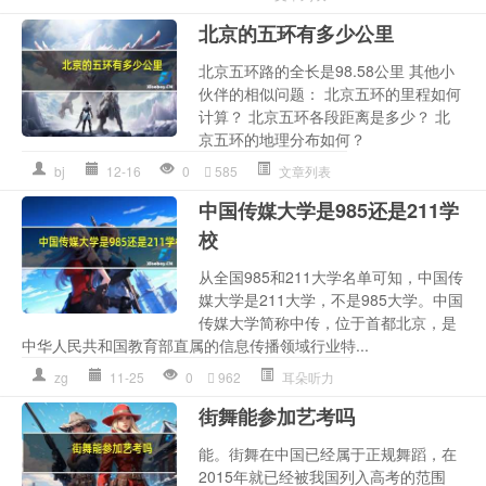
北京的五环有多少公里
北京五环路的全长是98.58公里 其他小
伙伴的相似问题： 北京五环的里程如何
计算？ 北京五环各段距离是多少？ 北
京五环的地理分布如何？
bj
12-16
0
585
文章列表
中国传媒大学是985还是211学
校
从全国985和211大学名单可知，中国传
媒大学是211大学，不是985大学。中国
传媒大学简称中传，位于首都北京，是
中华人民共和国教育部直属的信息传播领域行业特...
zg
11-25
0
962
耳朵听力
街舞能参加艺考吗
能。街舞在中国已经属于正规舞蹈，在
2015年就已经被我国列入高考的范围