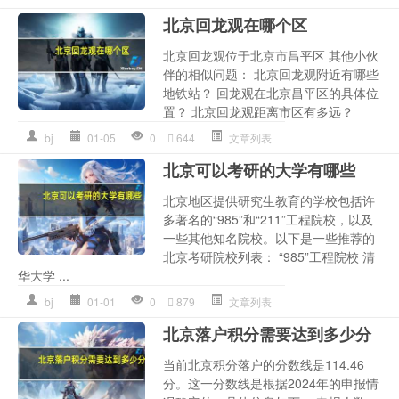
北京回龙观在哪个区
北京回龙观位于北京市昌平区 其他小伙
伴的相似问题： 北京回龙观附近有哪些
地铁站？ 回龙观在北京昌平区的具体位
置？ 北京回龙观距离市区有多远？
bj
01-05
0
644
文章列表
北京可以考研的大学有哪些
北京地区提供研究生教育的学校包括许
多著名的“985”和“211”工程院校，以及
一些其他知名院校。以下是一些推荐的
北京考研院校列表： “985”工程院校 清
华大学 ...
bj
01-01
0
879
文章列表
北京落户积分需要达到多少分
当前北京积分落户的分数线是114.46
分。这一分数线是根据2024年的申报情