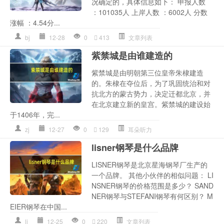
况确定的，具体信息如下： 申报人数
：101035人 上岸人数 ：6002人 分数
涨幅 ：4.54分...
bj
12-28
0
413
文章列表
紫禁城是由谁建造的
紫禁城是由明朝第三位皇帝朱棣建造
的。朱棣在夺位后，为了巩固统治和对
抗北方的蒙古势力，决定迁都北京，并
在北京建立新的皇宫。紫禁城的建设始
于1406年，完...
zj
12-27
0
129
耳朵听力
lisner钢琴是什么品牌
LISNER钢琴是北京星海钢琴厂生产的
一个品牌。 其他小伙伴的相似问题： LI
NSNER钢琴的价格范围是多少？ SAND
NER钢琴与STEFANI钢琴有何区别？ M
EIER钢琴在中国...
li
12-25
0
220
文章列表