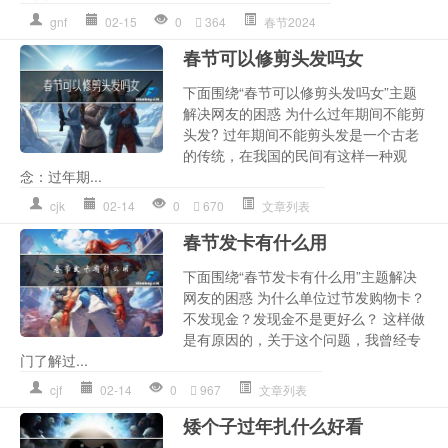
gnf
02-15
0
364
春节2024
春节可以修剪头发吗女
下面围绕“春节可以修剪头发吗女”主题
解决网友的困惑 为什么过年期间不能剪
头发? 过年期间不能剪头发是一个古老
的传统，在我国的民间有这样一种观
念：过年期...
cjk
02-14
0
670
文章列表
春节发卡有什么用
下面围绕“春节发卡有什么用”主题解决
网友的困惑 为什么单位过节发购物卡？
不发现金？发现金不是更好么？ 这样做
是有原因的，关于这个问题，我曾经专
门了解过...
cjf
02-14
0
967
文章列表
矮个子过年扎什么好看