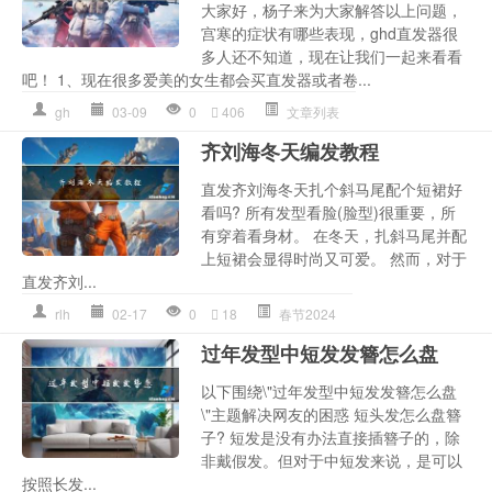
大家好，杨子来为大家解答以上问题，
宫寒的症状有哪些表现，ghd直发器很
多人还不知道，现在让我们一起来看看
吧！ 1、现在很多爱美的女生都会买直发器或者卷...
gh
03-09
0
406
文章列表
齐刘海冬天编发教程
直发齐刘海冬天扎个斜马尾配个短裙好
看吗? 所有发型看脸(脸型)很重要，所
有穿着看身材。 在冬天，扎斜马尾并配
上短裙会显得时尚又可爱。 然而，对于
直发齐刘...
rlh
02-17
0
18
春节2024
过年发型中短发发簪怎么盘
以下围绕\"过年发型中短发发簪怎么盘
\"主题解决网友的困惑 短头发怎么盘簪
子? 短发是没有办法直接插簪子的，除
非戴假发。但对于中短发来说，是可以
按照长发...