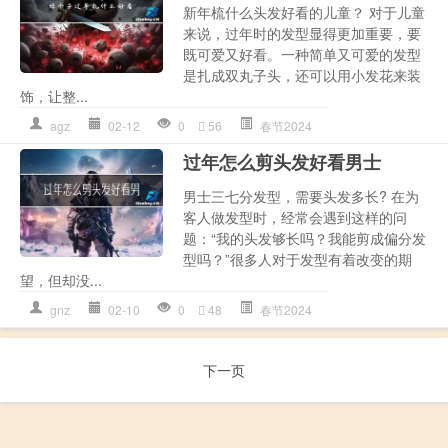
新年梳什么头发好看的儿童？ 对于儿童
来说，过年时的发型显得更加重要，要
既可爱又好看。一种简单又可爱的发型
是扎成双丸子头，还可以用小发花来装
饰，让整...
agz
02-12
0
56
春节2024
过年怎么剪头发好看男士
男士三七分发型，需要头发多长? 在为
客人做发型时，经常会遇到这样的问
题：“我的头发够长吗？我能剪成偏分发
型吗？”很多人对于发型有着改变的期
望，但却没...
gnz
02-10
0
48
春节2024
下一页