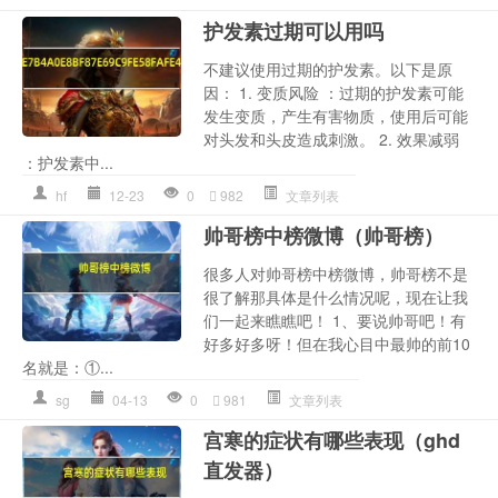
护发素过期可以用吗
不建议使用过期的护发素。以下是原
因： 1. 变质风险 ：过期的护发素可能
发生变质，产生有害物质，使用后可能
对头发和头皮造成刺激。 2. 效果减弱
：护发素中...
hf
12-23
0
982
文章列表
帅哥榜中榜微博（帅哥榜）
很多人对帅哥榜中榜微博，帅哥榜不是
很了解那具体是什么情况呢，现在让我
们一起来瞧瞧吧！ 1、要说帅哥吧！有
好多好多呀！但在我心目中最帅的前10
名就是：①...
sg
04-13
0
981
文章列表
宫寒的症状有哪些表现（ghd
直发器）