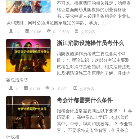
不可以。根据我国的相关规定，幼师资
格证是面向幼儿园教师的职业资格证
书，要求申请人必须具备相关的专业知
识和技能，同时必须满足国家规定的年龄、学历、工...
gz
01-08
0
598
文章列表
浙江消防设施操作员考什么
消防设施操作员考试主要包含两个科
目： 1. 理论知识 ：这部分考试主要测
试考生对消防基础知识、相关法律法规
以及消防设施工作原理的了解。具体内
容包括消防...
zj
01-08
0
283
文章列表
考会计都需要什么条件
报考会计通常需要满足以下要求： 1. 学
历要求 ： 高中及以上学历，包括普通
高中、中专、职高和技校等。 2. 专业背
景 ： 不要求特定专业背景，但具备会
计或相...