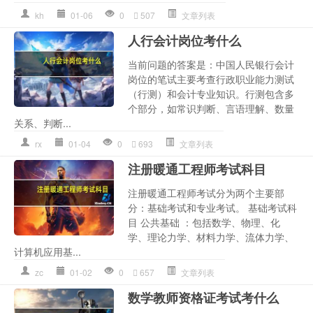
kh
01-06
0
507
文章列表
人行会计岗位考什么
当前问题的答案是：中国人民银行会计
岗位的笔试主要考查行政职业能力测试
（行测）和会计专业知识。行测包含多
个部分，如常识判断、言语理解、数量
关系、判断...
rx
01-04
0
693
文章列表
注册暖通工程师考试科目
注册暖通工程师考试分为两个主要部
分：基础考试和专业考试。 基础考试科
目 公共基础 ：包括数学、物理、化
学、理论力学、材料力学、流体力学、
计算机应用基...
zc
01-02
0
657
文章列表
数学教师资格证考试考什么