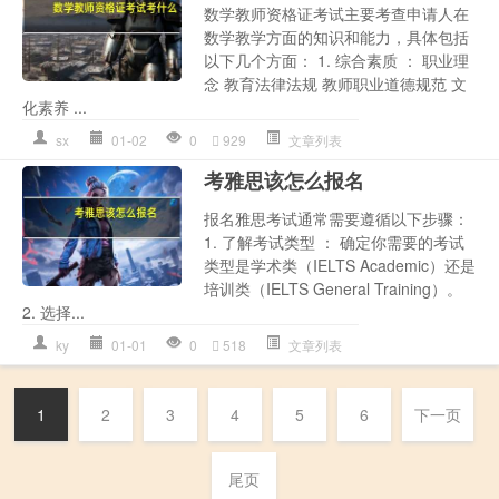
数学教师资格证考试主要考查申请人在
数学教学方面的知识和能力，具体包括
以下几个方面： 1. 综合素质 ： 职业理
念 教育法律法规 教师职业道德规范 文
化素养 ...
sx
01-02
0
929
文章列表
考雅思该怎么报名
报名雅思考试通常需要遵循以下步骤：
1. 了解考试类型 ： 确定你需要的考试
类型是学术类（IELTS Academic）还是
培训类（IELTS General Training）。
2. 选择...
ky
01-01
0
518
文章列表
1
2
3
4
5
6
下一页
尾页