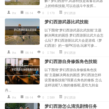
解? 梦幻西游中,武器特技是装备在武器
上的特殊技能,可以在战斗中发挥...
lhx
06-14
0
170
梦幻西游
梦幻西游武器比武技能
以下围绕“梦幻西游武器比武技能”主题
解决网友的困惑 梦幻西游新比武大会怎
么玩? 梦幻西游新比武大会是游戏《梦
幻西游》的一项PK活动,玩家可参...
lhx
06-14
0
784
梦幻西游
梦幻西游自身修炼角色技能
以下围绕“梦幻西游自身修炼角色技
能”主题解决网友的困惑 梦幻西游怎样
设置修炼技能?我要点角色的修炼 怎么
这样说呢?人物的修炼呢,是吃九转金
丹...
lhx
06-14
0
589
梦幻西游
梦幻西游怎么清洗剧情任务