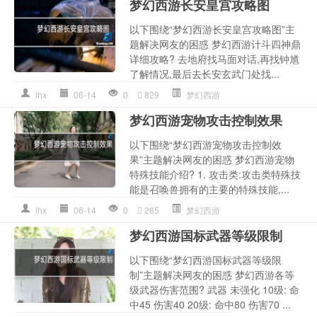
梦幻西游长安皇宫攻略图
以下围绕“梦幻西游长安皇宫攻略图”主
题解决网友的困惑 梦幻西游计斗四神鼎
详细攻略? 去地府找马面对话,再找钟馗
了解情况,最后去长安玄武门处找...
lhx
06-14
0
829
梦幻西游
梦幻西游宠物攻击控制效果
以下围绕“梦幻西游宠物攻击控制效
果”主题解决网友的困惑 梦幻西游宠物
特殊技能介绍? 1. 攻击类:攻击类特殊技
能是召唤兽拥有的主要的特殊技能,...
lhx
06-14
0
285
梦幻西游
梦幻西游国标武器等级限制
以下围绕“梦幻西游国标武器等级限
制”主题解决网友的困惑 梦幻西游各等
级武器伤害范围? 武器 未强化 10级: 命
中45 伤害40 20级: 命中80 伤害70 ...