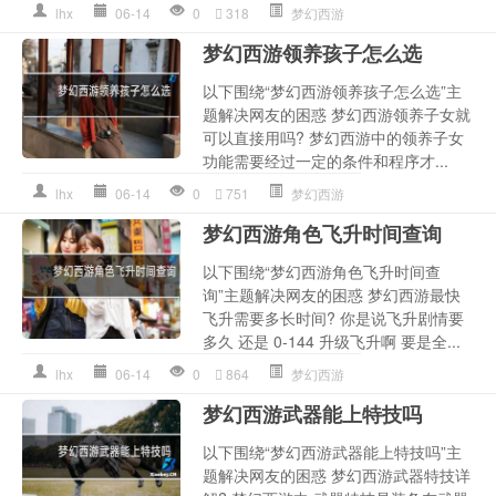
lhx
06-14
0
318
梦幻西游
梦幻西游领养孩子怎么选
以下围绕“梦幻西游领养孩子怎么选”主
题解决网友的困惑 梦幻西游领养子女就
可以直接用吗? 梦幻西游中的领养子女
功能需要经过一定的条件和程序才...
lhx
06-14
0
751
梦幻西游
梦幻西游角色飞升时间查询
以下围绕“梦幻西游角色飞升时间查
询”主题解决网友的困惑 梦幻西游最快
飞升需要多长时间? 你是说飞升剧情要
多久 还是 0-144 升级飞升啊 要是全...
lhx
06-14
0
864
梦幻西游
梦幻西游武器能上特技吗
以下围绕“梦幻西游武器能上特技吗”主
题解决网友的困惑 梦幻西游武器特技详