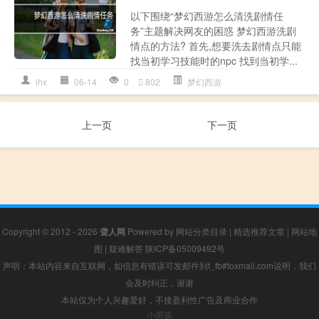
以下围绕“梦幻西游怎么清洗剧情任
务”主题解决网友的困惑 梦幻西游洗剧
情点的方法? 首先,想要洗去剧情点只能
找当初学习技能时的npc 找到当初学...
lhx
06-14
0
802
梦幻西游
上一页
下一页
Copyright © 2012 - 2026
聋人网
Powered by
网站分类目录
|
精选推荐文章
|
网站地
图
|
疑难解答
陕ICP备05009492号
声明：本站内容来自互联网，如信息有错误可发邮件到f_fb#foxmail.com说明，我们
会及时纠正，谢谢
本站仅为个人兴趣爱好，不接盈利性广告及商业合作
小男孩