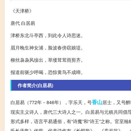
《天津桥》
唐代 白居易
津桥东北斗亭西，到此令人诗思迷。
眉月晚生神女浦，脸波春傍窈娘堤。
柳丝袅袅风缲出，草缕茸茸雨剪齐。
报道前驱少呼喝，恐惊黄鸟不成啼。
作者简介(白居易)
香山
白居易（772年－846年），字乐天，号
居士，又号醉
现实主义诗人，唐代三大诗人之一。白居易与元稹共同倡导
形式多样，语言平易通俗，有“诗魔”和“诗王”之称。官至
氏长庆集》传世，代表诗作有《长恨歌》、《卖炭翁》、