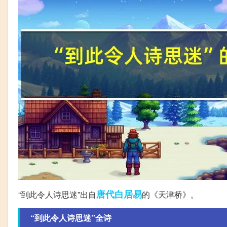
唐代
白居易
“到此令人诗思迷”出自
的《天津桥》。
“到此令人诗思迷”全诗