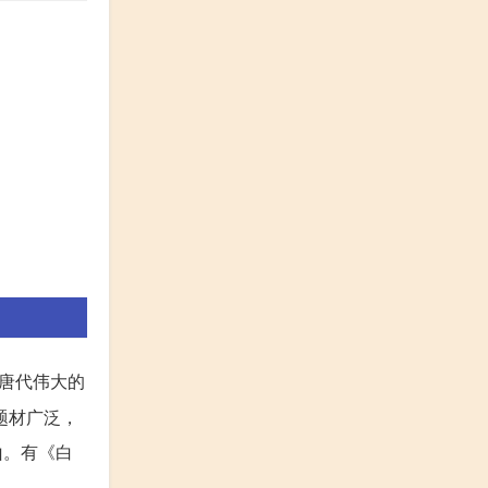
唐代伟大的
题材广泛，
山。有《白