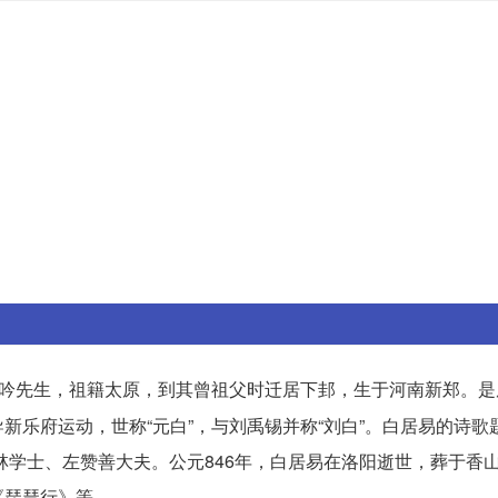
吟先生，祖籍太原，到其曾祖父时迁居下邽，生于河南新郑。是
新乐府运动，世称“元白”，与刘禹锡并称“刘白”。白居易的诗歌
翰林学士、左赞善大夫。公元846年，白居易在洛阳逝世，葬于香
《琵琶行》等。