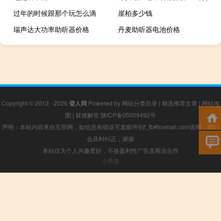
过年的时候跟那个玩怎么滴
崖柏多少钱
瑞声达大功率助听器价格
丹麦助听器电池价格
Copyright © 2012 - 2026
聋人网
Powered by
网站分类目录
|
精选推荐文章
|
网站地
图
|
疑难解答
陕ICP备05009492号
声明：本站内容来自互联网，如信息有错误可发邮件到f_fb#foxmail.com说明，我们
会及时纠正，谢谢
本站仅为个人兴趣爱好，不接盈利性广告及商业合作
小男孩