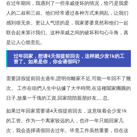
在过年期间，我遇到了一些亲戚使坏的情况，恰巧是我爱
人的二叔和三叔。他们经常通过各种方式来捣乱，让我们
感到很无奈。更让人气愤的是，我家婆婆竟然和他们一起
联合起来算计我们。这种亲戚之间的破坏和勾心斗角，真
是让人心烦意乱。
过年回家，想请4天假提前回去，这样就少发1k的工
资了。如果是你，你会请假吗?
需要請假提前回去過年,證明你離家不近,可能一年回不了幾
次。 工作在咱們人生中佔據了大半時間,在這種闔家團圓的
日子,放棄一千塊的工資,回家陪陪親朋好友,... 总。
如果过年回家需要请4天假提前回去，这意味着会少发1k
的工资。作为一个离家较远的人，也许一年只能回家几
次，我会选择请假回去过年。毕竟工作虽然重要，但在这