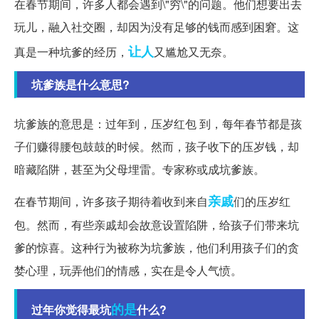
在春节期间，许多人都会遇到\"穷\"的问题。他们想要出去
玩儿，融入社交圈，却因为没有足够的钱而感到困窘。这
让人
真是一种坑爹的经历，
又尴尬又无奈。
坑爹族是什么意思?
坑爹族的意思是：过年到，压岁红包 到，每年春节都是孩
子们赚得腰包鼓鼓的时候。然而，孩子收下的压岁钱，却
暗藏陷阱，甚至为父母埋雷。专家称或成坑爹族。
亲戚
在春节期间，许多孩子期待着收到来自
们的压岁红
包。然而，有些亲戚却会故意设置陷阱，给孩子们带来坑
爹的惊喜。这种行为被称为坑爹族，他们利用孩子们的贪
婪心理，玩弄他们的情感，实在是令人气愤。
的是
过年你觉得最坑
什么?