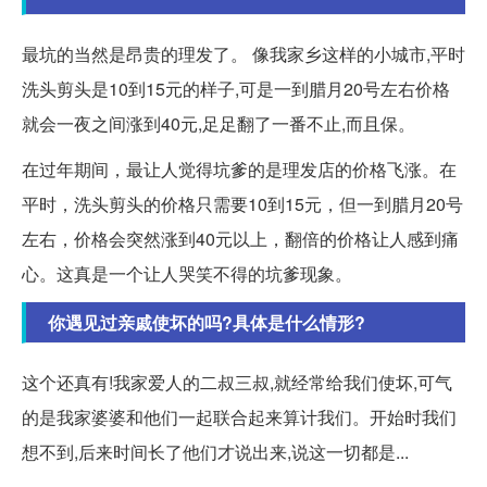
最坑的当然是昂贵的理发了。 像我家乡这样的小城市,平时
洗头剪头是10到15元的样子,可是一到腊月20号左右价格
就会一夜之间涨到40元,足足翻了一番不止,而且保。
在过年期间，最让人觉得坑爹的是理发店的价格飞涨。在
平时，洗头剪头的价格只需要10到15元，但一到腊月20号
左右，价格会突然涨到40元以上，翻倍的价格让人感到痛
心。这真是一个让人哭笑不得的坑爹现象。
你遇见过亲戚使坏的吗?具体是什么情形?
这个还真有!我家爱人的二叔三叔,就经常给我们使坏,可气
的是我家婆婆和他们一起联合起来算计我们。开始时我们
想不到,后来时间长了他们才说出来,说这一切都是...