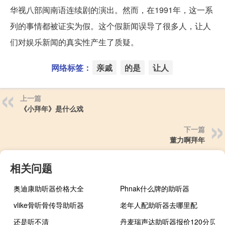
华视八部闽南语连续剧的演出。然而，在1991年，这一系
列的事情都被证实为假。这个假新闻误导了很多人，让人
们对娱乐新闻的真实性产生了质疑。
网络标签：
亲戚
的是
让人
上一篇
《小拜年》是什么戏
下一篇
董力啊拜年
相关问题
奥迪康助听器价格大全
Phnak什么牌的助听器
vlike骨听骨传导助听器
老年人配助听器去哪里配
还是听不清
丹麦瑞声达助听器报价120分贝