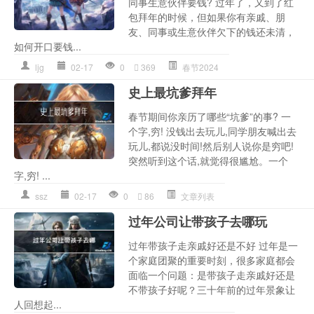
同事生意伙伴要钱? 过年了，又到了红
包拜年的时候，但如果你有亲戚、朋
友、同事或生意伙伴欠下的钱还未清，
如何开口要钱...
ljg
02-17
0
369
春节2024
史上最坑爹拜年
春节期间你亲历了哪些“坑爹”的事? 一
个字,穷! 没钱出去玩儿,同学朋友喊出去
玩儿,都说没时间!然后别人说你是穷吧!
突然听到这个话,就觉得很尴尬。一个
字,穷! ...
ssz
02-17
0
86
文章列表
过年公司让带孩子去哪玩
过年带孩子走亲戚好还是不好 过年是一
个家庭团聚的重要时刻，很多家庭都会
面临一个问题：是带孩子走亲戚好还是
不带孩子好呢？三十年前的过年景象让
人回想起...