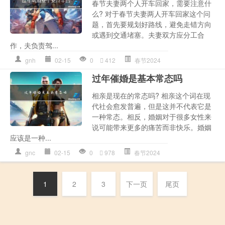
春节夫妻两个人开车回家，需要注意什
么? 对于春节夫妻两人开车回家这个问
题，首先要规划好路线，避免走错方向
或遇到交通堵塞。夫妻双方应分工合
作，夫负责驾...
gnh
02-15
0
412
春节2024
过年催婚是基本常态吗
相亲是现在的常态吗? 相亲这个词在现
代社会愈发普遍，但是这并不代表它是
一种常态。相反，婚姻对于很多女性来
说可能带来更多的痛苦而非快乐。婚姻
应该是一种...
gnc
02-15
0
978
春节2024
1
2
3
下一页
尾页