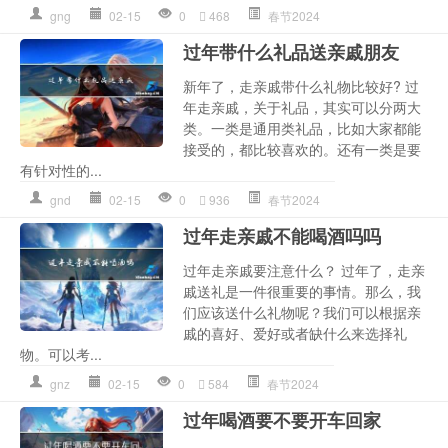
gng
02-15
0
468
春节2024
过年带什么礼品送亲戚朋友
新年了，走亲戚带什么礼物比较好? 过
年走亲戚，关于礼品，其实可以分两大
类。一类是通用类礼品，比如大家都能
接受的，都比较喜欢的。还有一类是要
有针对性的...
gnd
02-15
0
936
春节2024
过年走亲戚不能喝酒吗吗
过年走亲戚要注意什么？ 过年了，走亲
戚送礼是一件很重要的事情。那么，我
们应该送什么礼物呢？我们可以根据亲
戚的喜好、爱好或者缺什么来选择礼
物。可以考...
gnz
02-15
0
584
春节2024
过年喝酒要不要开车回家