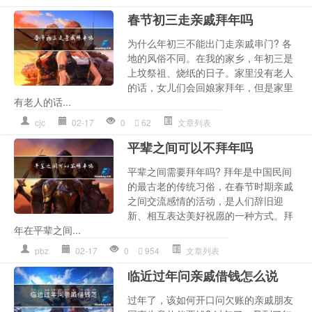
春节初三走亲戚拜年吗
为什么年初三不能出门走亲戚串门? 各
地的风俗不同。在我的家乡，年初三是
上坟祭祖、烧纸的日子。家里没有老人
的话，女儿们会回娘家拜年，但是家里
有老人的话...
cjc
02-17
0
62
文章列表
平辈之间可以不拜年吗
平辈之间需要拜年吗? 拜年是中国民间
的最古老的传统习俗，在春节时期亲戚
之间交流感情的活动，是人们辞旧迎
新、相互表达美好祝愿的一种方式。拜
年在平辈之间...
pbz
02-17
0
954
文章列表
临近过年问亲戚借钱怎么说
过年了，该如何开口问欠账的亲戚朋友