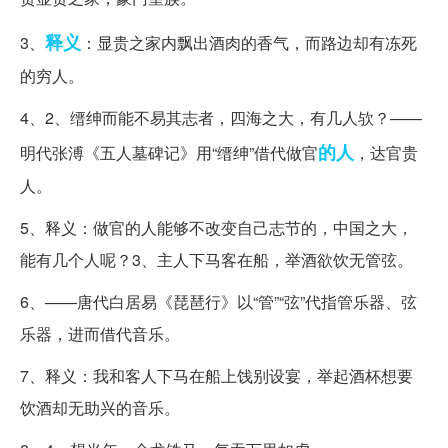
释义
3、
：显贵之家内飘出酒肉的香气，而路边却有冻死
的穷人。
4、2、缙绅而能不易其志者，四海之大，有几人欤？——
的人
明代张溥《五人墓碑记》用“缙绅”借代做官
，达官贵
人。
5、释义：做官的人能够不改变自己志节的，中国之大，
能有几个人呢？3、主人下马客在船，举酒欲饮无管弦。
6、——唐代白居易《琵琶行》以“管”“弦”代指管乐器、弦
乐器，进而借代音乐。
7、释义：我和客人下马在船上饯别设宴，举起酒杯想要
饮酒却无助兴的音乐。