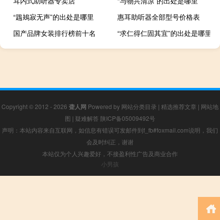
耳内式助听器专卖店
“与物共清凉”的出处是哪里
“鶗鴂寂无声”的出处是哪里
惠耳助听器全部型号价格表
国产品牌女装排行榜前十名
“求仁得仁固其宜”的出处是哪里
Copyright © 2012 - 2026
聋人网
Powered by
网站分类目录
|
精选推荐文章
|
网站地
图
|
疑难解答
陕ICP备05009492号
声明：本站内容来自互联网，如信息有错误可发邮件到f_fb#foxmail.com说明，我们
会及时纠正，谢谢
本站仅为个人兴趣爱好，不接盈利性广告及商业合作
小男孩