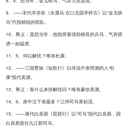
8、4、想当年，金戈铁马，气吞万里如虎。
9、——宋代辛弃疾《永遇乐·京口北固亭怀古》以“金戈铁
马”代指精锐的部队。
10、释义：遥想当年，他指挥着强劲精良的兵马，气吞骄
虏一如猛虎。
11、5、何以解忧？唯有杜康。
12、——三国曹操《短歌行》以传说中发明酒的人“杜
康”指代美酒。
13、释义：靠什么来排解忧闷？唯有豪饮美酒。
14、6、座中泣下谁最多？江州司马青衫湿。
15、——唐代白居易《琵琶行》以“司马”指代白居易，因
白居易曾任九江郡司马。